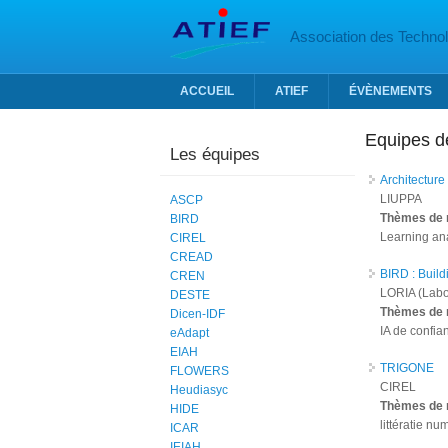
Aller au contenu principal
Association des Technolo
ACCUEIL
ATIEF
ÉVÈNEMENTS
Equipes d
Les équipes
Architectur
LIUPPA
ASCP
Thèmes de 
BIRD
Learning ana
CIREL
CREAD
BIRD : Buildi
CREN
LORIA (Labor
DESTE
Thèmes de 
Dicen-IDF
IA de confia
eAdapt
EIAH
TRIGONE
FLOWERS
CIREL
Heudiasyc
Thèmes de 
HIDE
littératie nu
ICAR
IEIAH