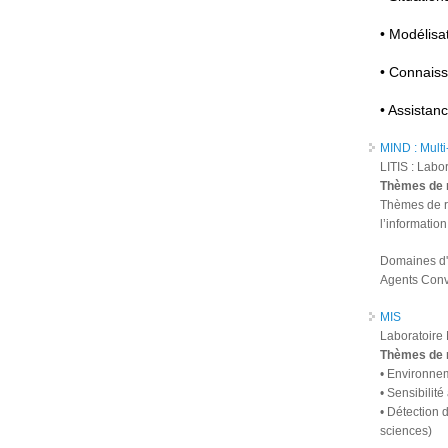
• Modélisa
• Connaiss
• Assistan
MIND : Multi
LITIS : Labo
Thèmes de 
Thèmes de re
l’informatio
Domaines d'a
Agents Conve
MIS
Laboratoire 
Thèmes de 
• Environne
• Sensibilit
• Détection 
sciences)