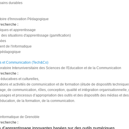
bains durables
toire d'Innovation Pédagogique
recherche :
iques et apprentissage
n des situations d'apprentissage (gamification)
sées
nt de l'informatique
n pédagogique
s et Communication (Tech&Co)
ratoire Interuniversitaire des Sciences de l'Education et de la Communication
recherche :
éducatives et culturelles,
ations et activités de communication et de formation (étude de dispositifs techniqu
age, de communication, rôles, conception, qualité et intégration organisationnelle, g
’usages et processus d’appropriation des outils et des dispositifs des médias et de
’éducation, de la formation, de la communication.
 Informatique de Grenoble
recherche :
ns d’apprentissage innovantes basées sur des outils numériques