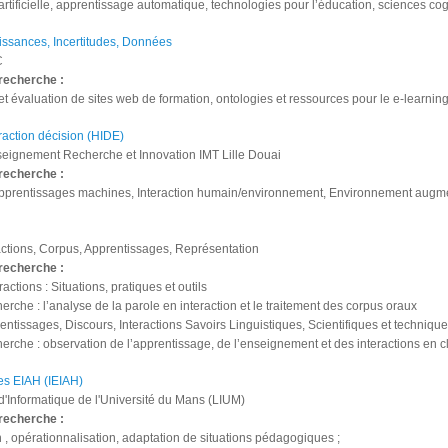
 artificielle, apprentissage automatique, technologies pour l’éducation, sciences cog
issances, Incertitudes, Données
C
recherche :
t évaluation de sites web de formation, ontologies et ressources pour le e-learning, 
action décision (HIDE)
seignement Recherche et Innovation IMT Lille Douai
recherche :
pprentissages machines, Interaction humain/environnement, Environnement augmen
actions, Corpus, Apprentissages, Représentation
recherche :
eractions : Situations, pratiques et outils
erche : l’analyse de la parole en interaction et le traitement des corpus oraux
rentissages, Discours, Interactions Savoirs Linguistiques, Scientifiques et technique
erche : observation de l’apprentissage, de l’enseignement et des interactions en
es EIAH (IEIAH)
d'Informatique de l'Université du Mans (LIUM)
recherche :
 , opérationnalisation, adaptation de situations pédagogiques ;