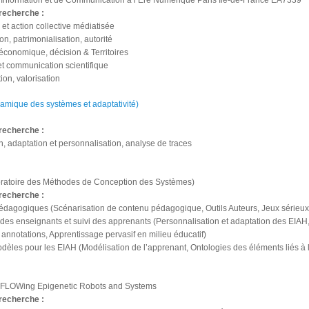
d’Information et de Communication à l’Ere Numérique Paris Ile-de-France EA7339
recherche :
et action collective médiatisée
ion, patrimonialisation, autorité
 économique, décision & Territoires
et communication scientifique
ion, valorisation
amique des systèmes et adaptativité)
recherche :
n, adaptation et personnalisation, analyse de traces
atoire des Méthodes de Conception des Systèmes)
recherche :
édagogiques (Scénarisation de contenu pédagogique, Outils Auteurs, Jeux sérieux
 des enseignants et suivi des apprenants (Personnalisation et adaptation des EI
et annotations, Apprentissage pervasif en milieu éducatif)
modèles pour les EIAH (Modélisation de l’apprenant, Ontologies des éléments liés à
FLOWing Epigenetic Robots and Systems
recherche :