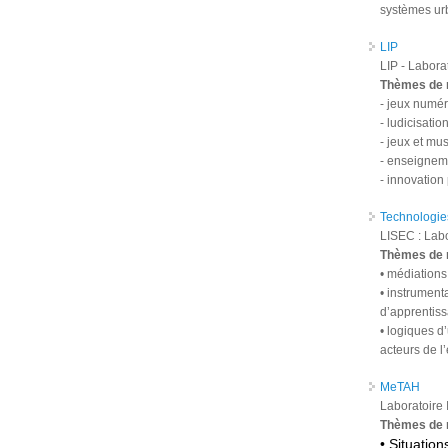
systèmes ur
LIP
LIP - Labora
Thèmes de 
- jeux numér
- ludicisatio
- jeux et mu
- enseigneme
- innovatio
Technologie
LISEC : Labo
Thèmes de 
• médiations 
• instrument
d’apprentiss
• logiques d
acteurs de l
MeTAH
Laboratoire
Thèmes de 
• Situatio