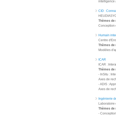
intelligence
CID : Conna
HEUDIASY
Thèmes de 
Conception e
Humain inter
Centre d'En
Thèmes de 
Modèles d'a
ICAR
ICAR : Inter
Thèmes de 
- InSitu : Int
Axes de rech
- ADIS : App
Axes de rech
Ingénierie d
Laboratoire 
Thèmes de 
- Conception