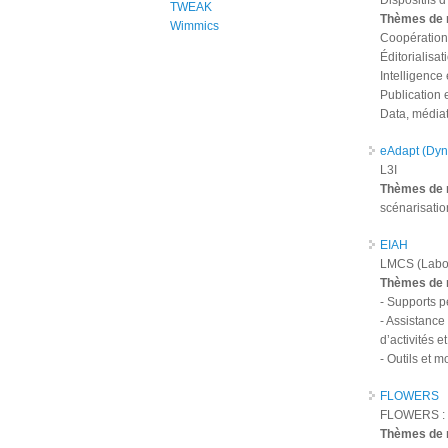
Dispositifs 
TWEAK
Thèmes de 
Wimmics
Coopération 
Éditorialisat
Intelligence
Publication 
Data, médiat
eAdapt (Dyn
L3I
Thèmes de 
scénarisatio
EIAH
LMCS (Labor
Thèmes de 
- Supports p
- Assistance
d’activités 
- Outils et 
FLOWERS
FLOWERS : 
Thèmes de 