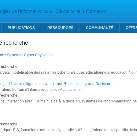
gies de l’Information pour l’Education et la Formation
PUBLICATIONS
RESSOURCES
COMMUNAUTÉ
OFFR
e recherche
e des Systèmes Cyber Physiques
recherche :
lytics, modélisation des systèmes cyber physiques éducationnels, éducation 4.0, 
ng artificial Intelligence between trust, Responsibility and Decision
atoire Lorrain d'Informatique et ses Applications)
recherche :
nce, Interaction avec l’Humain, aide à la décision, systèmes de recommandation, 
recherche :
mérique, EIA, formation d'adulte, design participatif et ingénierie des dispositifs d