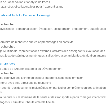
on de l’observation et analyse de traces ;
ns avancées et collaboratives pour l’ apprentissage.
ls and Tools for Enhanced Learning)
recherche :
lytics et IA : personnalisation, évaluation, collaboration, engagement, autorégulati
ratoire de recherche sur les apprentissages en contexte
recherche :
e Multimédia, représentations externes, activités des enseignants, évaluation de
s, jeux épistémiques numériques, salles de classe ambiantes, évaluation automat
 UMR 5022
 d'Etude de l'Apprentissage et du Développement
recherche :
ie cognitve des technologies pour l'apprentissage et la formation
éral avec trois directions de recherche
t cognitif des documents multimédias: en particulier compréhension des animations
es
uverture sur le domaine de la santé et des transports à partir d'images interactives 
ages sur simulateur haute et faible fidélité