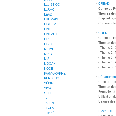
CREAD
Lab-STICC
Centre de Re
LaRAC
Thèmes de 
LEAD
Dispositifs,
LHUMAIN
Comment fair
LIDILEM
LINE
CREN
LINEACT
Centre de R
LIP
Thèmes de 
LISEC
- Thème 1 : 
MeTAH
- Thème 2 : 
MIND
- Thème 3 : 
MIS
- Thème 4 : 
MOCAH
- Thème 5 : 
NOCE
PARAGRAPHE
Département
PERSEUS
Unité de Tec
SÉISM
Thèmes de 
SICAL
Formation à
STEF
Utilisation 
T2I
Usages des 
TALENT
TECFA
Dicen-IDF
Techné