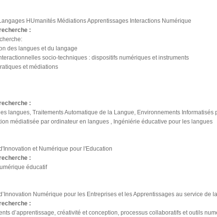
angages HUmanités Médiations Apprentissages Interactions Numérique
recherche :
echerche:
ion des langues et du langage
interactionnelles socio-techniques : dispositifs numériques et instruments
pratiques et médiations
recherche :
es langues, Traitements Automatique de la Langue, Environnements Informatisés 
n médiatisée par ordinateur en langues , Ingéniérie éducative pour les langues
d'Innovation et Numérique pour l'Education
recherche :
Numérique éducatif
d’Innovation Numérique pour les Entreprises et les Apprentissages au service de la 
recherche :
ts d’apprentissage, créativité et conception, processus collaboratifs et outils n