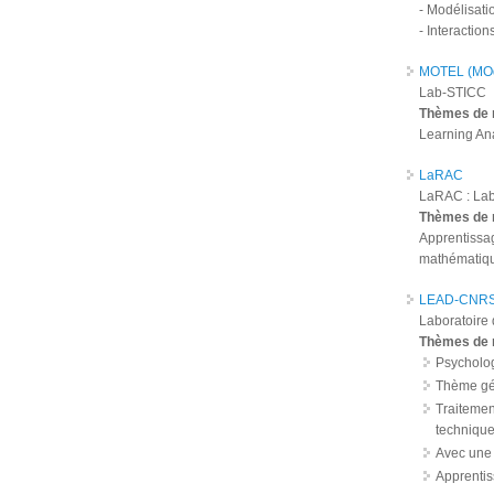
- Modélisati
- Interactio
MOTEL (MOde
Lab-STICC
Thèmes de 
Learning Ana
LaRAC
LaRAC : Labo
Thèmes de 
Apprentissag
mathématique
LEAD-CNRS
Laboratoire
Thèmes de 
Psycholog
Thème gén
Traitemen
techniqu
Avec une o
Apprentiss