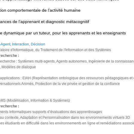
tion comportementale de l’activité humaine
ances de l’apprenant et diagnostic métacognitif
ce dynamique par un tuteur, pour les apprenants et les enseignants
-Agent, Interaction, Décision
ratoire d'Informatique, du Traitement de l'Information et des Systèmes
recherche :
cherche : Systèmes multi-agents, Agents autonomes, Ingénierie de la connaissanc
n, Modèles de dialogue
pplications : EIAH (Représentation ontologique des ressources pédagogiques et of
rsationnels Animés, Protection de la vie privée et gestion de la confiance
MIS (Modélisation, Information & Systèmes)
recherche :
ments Informatiques supports d’évaluations des apprentissages
é au contexte, Adaptation et Personnalisation dans les environnements virtuels 3D
des étudiants en difficulté dans les environnements en ligne et remédiations assoc