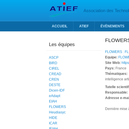
Aller au contenu principal
Association des Technolo
ACCUEIL
ATIEF
ÉVÈNEMENTS
FLOWER
Les équipes
FLOWERS : FLO
Equipe:
FLOW
ASCP
Site Web:
https
BIRD
Pays:
France
CIREL
Thématiques:
CREAD
intelligence ar
CREN
DESTE
Tutelle scienti
Dicen-IDF
Responsable:
eAdapt
Adresse e-mai
EIAH
FLOWERS
Dernière mise à
Heudiasyc
HIDE
ICAR
IEIAH