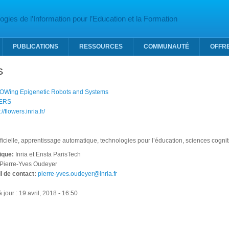
gies de l’Information pour l’Education et la Formation
PUBLICATIONS
RESSOURCES
COMMUNAUTÉ
OFFR
S
Wing Epigenetic Robots and Systems
ERS
://flowers.inria.fr/
tificielle, apprentissage automatique, technologies pour l’éducation, sciences cognit
fique:
Inria et Ensta ParisTech
Pierre-Yves Oudeyer
l de contact:
pierre-yves.oudeyer@inria.fr
 jour : 19 avril, 2018 - 16:50