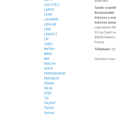
sciences)
Lab-STICC
Tutelle scienti
LaRAC
Responsable:
LEAD
Adresse e-mai
LHUMAIN
Adresse posta
LIDILEM
Laboratoire MI
LINE
33 rue Saint L
LINEACT
80039 Amiens 
LIP
France.
LISEC
MeTAH
Téléphone:
03
MIND
MIS
Dernière mise à 
MOCAH
NOCE
PARAGRAPHE
PERSEUS
SÉISM
SICAL
STEF
T2I
TALENT
TECFA
Techné