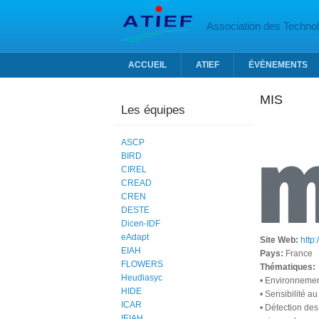
Aller au contenu principal
Association des Technolo
ACCUEIL
ATIEF
ÉVÈNEMENTS
MIS
Les équipes
ASCP
BIRD
CIREL
CREAD
CREN
DESTE
Dicen-IDF
eAdapt
Site Web:
http:
EIAH
Pays:
France
FLOWERS
Thématiques:
Heudiasyc
• Environnemen
HIDE
• Sensibilité a
ICAR
• Détection des
IEIAH