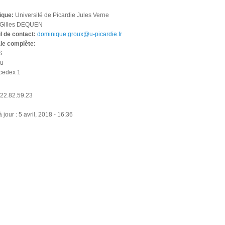
fique:
Université de Picardie Jules Verne
Gilles DEQUEN
l de contact:
dominique.groux@u-picardie.fr
le complète:
S
eu
cedex 1
.22.82.59.23
jour : 5 avril, 2018 - 16:36