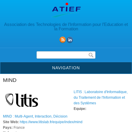
Aller au contenu principal
Association des Technologies de l’Information pour l’Education et
la Formation
Formulaire de recherche
NAVIGATION
MIND
LITIS : Laboratoire d'Informatique,
du Traitement de l'Information et
des Systèmes
Equipe:
MIND : Multi-Agent, Interaction, Décision
Site Web:
https://www.litislab.fr/equipe/index/mind
Pays:
France