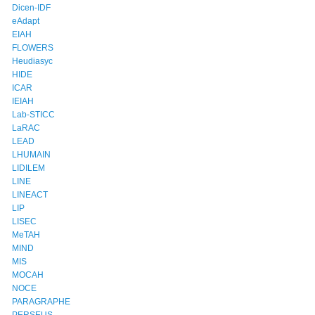
Dicen-IDF
eAdapt
EIAH
FLOWERS
Heudiasyc
HIDE
ICAR
IEIAH
Lab-STICC
LaRAC
LEAD
LHUMAIN
LIDILEM
LINE
LINEACT
LIP
LISEC
MeTAH
MIND
MIS
MOCAH
NOCE
PARAGRAPHE
PERSEUS