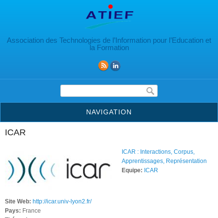
Aller au contenu principal
Association des Technologies de l’Information pour l’Education et
la Formation
Formulaire de recherche
NAVIGATION
ICAR
ICAR : Interactions, Corpus,
Apprentissages, Représentation
Equipe:
ICAR
Site Web:
http://icar.univ-lyon2.fr/
Pays:
France