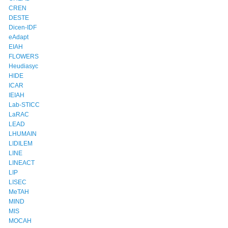
CREN
DESTE
Dicen-IDF
eAdapt
EIAH
FLOWERS
Heudiasyc
HIDE
ICAR
IEIAH
Lab-STICC
LaRAC
LEAD
LHUMAIN
LIDILEM
LINE
LINEACT
LIP
LISEC
MeTAH
MIND
MIS
MOCAH