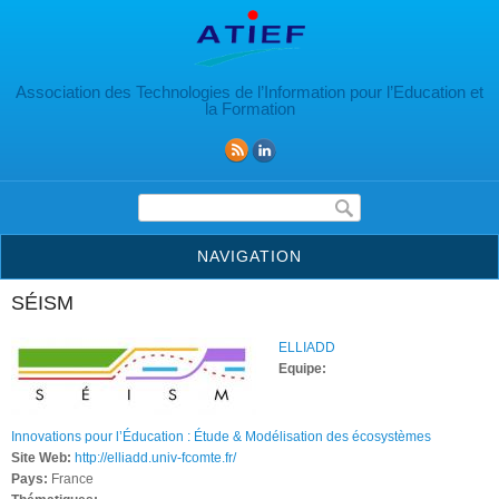
Aller au contenu principal
Association des Technologies de l’Information pour l’Education et
la Formation
Formulaire de recherche
NAVIGATION
SÉISM
ELLIADD
Equipe:
Innovations pour l’Éducation : Étude & Modélisation des écosystèmes
Site Web:
http://elliadd.univ-fcomte.fr/
Pays:
France