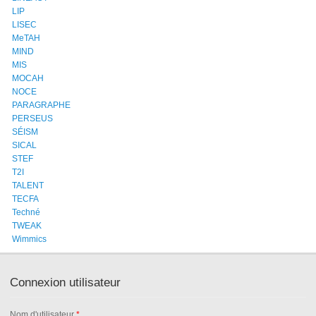
LIP
LISEC
MeTAH
MIND
MIS
MOCAH
NOCE
PARAGRAPHE
PERSEUS
SÉISM
SICAL
STEF
T2I
TALENT
TECFA
Techné
TWEAK
Wimmics
Connexion utilisateur
Nom d'utilisateur
*