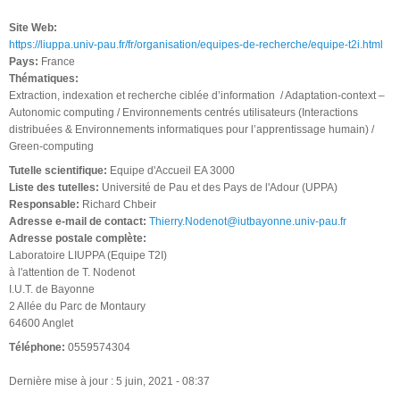
Site Web:
https://liuppa.univ-pau.fr/fr/organisation/equipes-de-recherche/equipe-t2i.html
Pays:
France
Thématiques:
Extraction, indexation et recherche ciblée d’information / Adaptation-context –
Autonomic computing / Environnements centrés utilisateurs (Interactions
distribuées & Environnements informatiques pour l’apprentissage humain) /
Green-computing
Tutelle scientifique:
Equipe d'Accueil EA 3000
Liste des tutelles:
Université de Pau et des Pays de l'Adour (UPPA)
Responsable:
Richard Chbeir
Adresse e-mail de contact:
Thierry.Nodenot@iutbayonne.univ-pau.fr
Adresse postale complète:
Laboratoire LIUPPA (Equipe T2I)
à l'attention de T. Nodenot
I.U.T. de Bayonne
2 Allée du Parc de Montaury
64600 Anglet
Téléphone:
0559574304
Dernière mise à jour : 5 juin, 2021 - 08:37