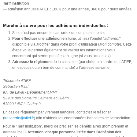
Tarif institution
— adhésion annuelle ATIEF : 180 € pour une année, 360 € pour deux années
Marche à suivre pour les adhésions individuelles :
Si ce n'est pas encore le cas, créez un compte sur le site
Pour effectuer une adhésion en ligne
, utilisez l'onglet "
adhérent
"
disponible via
Modifier
dans votre profil d'utilisateur (
Mon compte
). Cette
étape vous permet également de valider les informations vous
concernant qui seront publiées en ligne (si vous l'autorisez).
Adressez le règlement
de la cotisation (par chèque à l’ordre de l’ATIEF,
en espèces ou en bon de commande) à l’adresse suivante :
Trésorerie ATIEF
Sebastien Iksal
IUT de Laval / Département MMI
52 rue des Docteurs Calmette et Guérin
53020 LAVAL Cedex 9
En cas de règlement par
virement bancaire
, contactez le trésorier
(
tresorerie@atief.fr
) afin d'obtenir les coordonnées bancaires de l'association.
Pour le "Tarif institution", merci de préciser les bénéficiaires (nom prénom et
adresse mail).
Attention, chaque personne listée dans l'adhésion doit