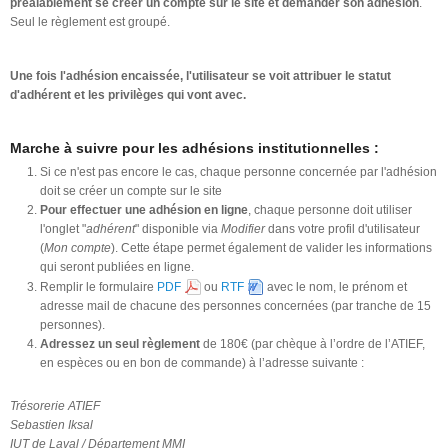
préalablement se créer un compte sur le site et demander son adhésion
.
Seul le règlement est groupé.
Une fois l'adhésion encaissée, l'utilisateur se voit attribuer le statut
d'adhérent et les privilèges qui vont avec.
Marche à suivre pour les adhésions institutionnelles :
Si ce n'est pas encore le cas, chaque personne concernée par l'adhésion
doit se créer un compte sur le site
Pour effectuer une adhésion en ligne
, chaque personne doit utiliser
l'onglet "
adhérent
" disponible via
Modifier
dans votre profil d'utilisateur
(
Mon compte
). Cette étape permet également de valider les informations
qui seront publiées en ligne.
Remplir le formulaire
PDF
ou
RTF
avec le nom, le prénom et
adresse mail de chacune des personnes concernées (par tranche de 15
personnes).
Adressez un seul règlement
de 180€ (par chèque à l’ordre de l’ATIEF,
en espèces ou en bon de commande) à l’adresse suivante :
Trésorerie ATIEF
Sebastien Iksal
IUT de Laval / Département MMI