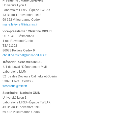
Présidente :
Marie LEFEVRE
Université Lyon 1
Laboratoire LIRIS - Équipe TWEAK
43 Bd du 11 novembre 1918
69 622 Villeurbanne Cedex
marie.lefevre@liris.cnrs.fr
Vice-présidente : Christine MICHEL
UFR L&L - Bâtiment A3
1 rue Raymond Cantel
TSA 11102
86073 Poitiers Cedex 9
christine.michel@univ-poitiers.fr
Trésorier : Sebastien IKSAL
IUT de Laval / Département MMI
Laboratoire LIUM
52 rue des Docteurs Calmette et Guérin
53020 LAVAL Cedex 9
tresorerie@atief.fr
Secrétaire : Nathalie GUIN
Université Lyon 1
Laboratoire LIRIS - Équipe TWEAK
43 Bd du 11 novembre 1918
69 622 Villeurbanne Cedex