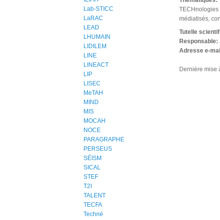
Thématiques:
Lab-STICC
TECHnologies Nu
LaRAC
médiatisés, co
LEAD
Tutelle scienti
LHUMAIN
Responsable:
LIDILEM
Adresse e-mai
LINE
LINEACT
Dernière mise à
LIP
LISEC
MeTAH
MIND
MIS
MOCAH
NOCE
PARAGRAPHE
PERSEUS
SÉISM
SICAL
STEF
T2I
TALENT
TECFA
Techné