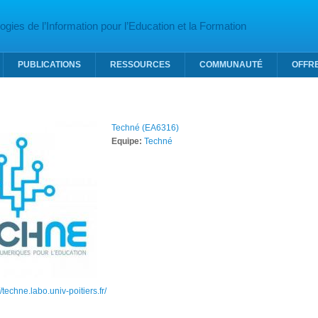
gies de l’Information pour l’Education et la Formation
PUBLICATIONS
RESSOURCES
COMMUNAUTÉ
OFFR
Techné (EA6316)
Equipe:
Techné
//techne.labo.univ-poitiers.fr/