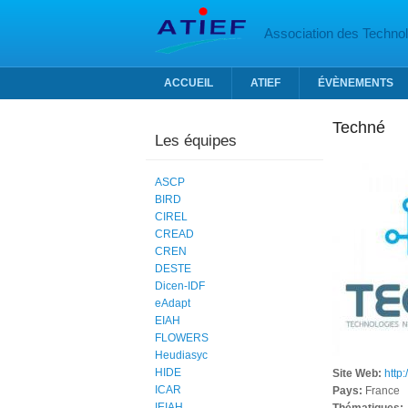
Aller au contenu principal
Association des Technolo
ACCUEIL
ATIEF
ÉVÈNEMENTS
Techné
Les équipes
ASCP
BIRD
CIREL
CREAD
CREN
DESTE
Dicen-IDF
eAdapt
EIAH
FLOWERS
Heudiasyc
HIDE
Site Web:
http:
ICAR
Pays:
France
IEIAH