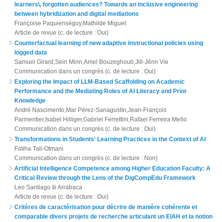
learners\, forgotten audiences? Towards an inclusive engineering
between hybridization and digital mediations
Françoise Paquienséguy,Mathilde Miguet
Article de revue (c. de lecture : Oui)
Counterfactual learning of new adaptive instructional policies using
logged data
Samuel Girard,Sein Minn,Amel Bouzeghoub,Jill-Jênn Vie
Communication dans un congrès (c. de lecture : Oui)
Exploring the Impact of LLM-Based Scaffolding on Academic
Performance and the Mediating Roles of AI Literacy and Prior
Knowledge
André Nascimento,Mar Pérez-Sanagustín,Jean-François
Parmentier,Isabel Hilliger,Gabriel Ferrettini,Rafael Ferreira Mello
Communication dans un congrès (c. de lecture : Oui)
Transformations in Students' Learning Practices in the Context of AI
Fatiha Tali-Otmani
Communication dans un congrès (c. de lecture : Non)
Artificial Intelligence Competence among Higher Education Faculty: A
Critical Review through the Lens of the DigCompEdu Framework
Leo Santiago Iii Arrabaca
Article de revue (c. de lecture : Oui)
Critères de caractérisation pour décrire de manière cohérente et
comparable divers projets de recherche articulant un EIAH et la notion