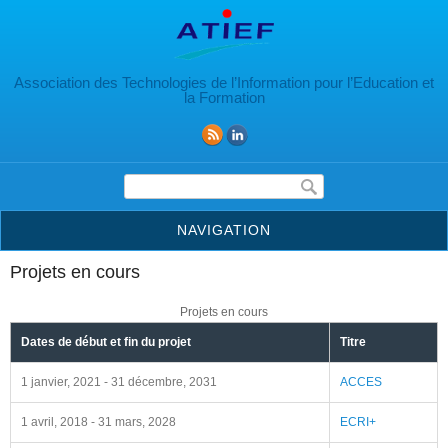
Aller au contenu principal
Association des Technologies de l’Information pour l’Education et
la Formation
Formulaire de recherche
NAVIGATION
Projets en cours
Projets en cours
Dates de début et fin du projet
Titre
1 janvier, 2021
-
31 décembre, 2031
ACCES
1 avril, 2018
-
31 mars, 2028
ECRI+