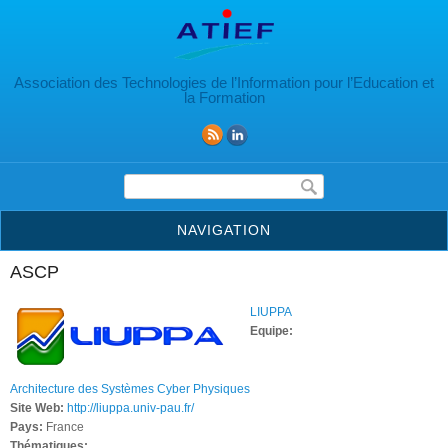
Aller au contenu principal
Association des Technologies de l’Information pour l’Education et
la Formation
Formulaire de recherche
NAVIGATION
ASCP
LIUPPA
Equipe:
Architecture des Systèmes Cyber Physiques
Site Web:
http://liuppa.univ-pau.fr/
Pays:
France
Thématiques: