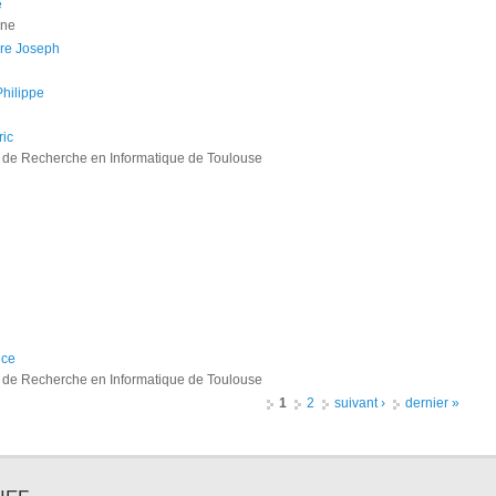
e
one
kre Joseph
ilippe
ric
tut de Recherche en Informatique de Toulouse
h
ice
tut de Recherche en Informatique de Toulouse
1
2
suivant ›
dernier »