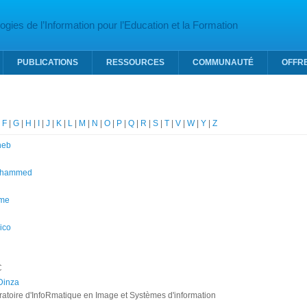
gies de l’Information pour l’Education et la Formation
PUBLICATIONS
RESSOURCES
COMMUNAUTÉ
OFFR
|
F
|
G
|
H
|
I
|
J
|
K
|
L
|
M
|
N
|
O
|
P
|
Q
|
R
|
S
|
T
|
V
|
W
|
Y
|
Z
neb
ohammed
ime
rico
C
Dinza
ratoire d'InfoRmatique en Image et Systèmes d'information