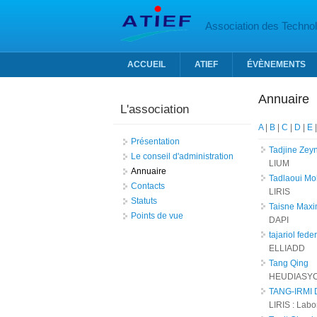
Aller au contenu principal
Association des Technolo
ACCUEIL
ATIEF
ÉVÈNEMENTS
Annuaire
L'association
A
|
B
|
C
|
D
|
E
Présentation
Tadjine Zey
Le conseil d'administration
LIUM
Annuaire
Tadlaoui M
Contacts
LIRIS
Statuts
Taisne Max
Points de vue
DAPI
tajariol fede
ELLIADD
Tang Qing
HEUDIASY
TANG-IRMI 
LIRIS : Labo