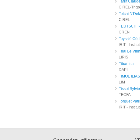
Tarrit Claud
CIREL-Trig
Tetchi N'De
CIREL
TEUTSCH Ph
CREN
Teyssié Céd
IRIT - Insti
Thai Le Vin
LIRIS
Tibar Ina
DAPI
TIMOL ILIAS
LIM
Tissot Sylvie
TECFA
Torguet Patr
IRIT - Insti
Pages