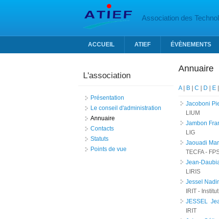
Aller au contenu principal
Association des Technolo
ACCUEIL
ATIEF
ÉVÈNEMENTS
Annuaire
L'association
A
|
B
|
C
|
D
|
E
Présentation
Jacoboni Pi
Le conseil d'administration
LIUM
Annuaire
Jambon Fra
Contacts
LIG
Statuts
Jaouadi Ma
Points de vue
TECFA - FP
Jean-Daubia
LIRIS
Jessel Nadi
IRIT - Insti
JESSEL Jea
IRIT