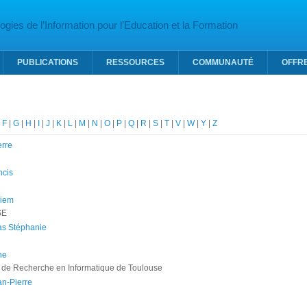
gies de l’Information pour l’Education et la Formation
PUBLICATIONS
RESSOURCES
COMMUNAUTÉ
OFFR
|
F
|
G
|
H
|
I
|
J
|
K
|
L
|
M
|
N
|
O
|
P
|
Q
|
R
|
S
|
T
|
V
|
W
|
Y
|
Z
erre
ncis
riem
SE
s Stéphanie
ne
tut de Recherche en Informatique de Toulouse
n-Pierre