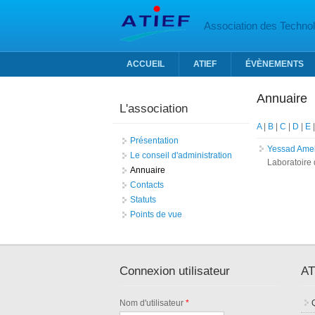
Aller au contenu principal
Association des Technolo
ACCUEIL
ATIEF
ÉVÈNEMENTS
Annuaire
L'association
A
|
B
|
C
|
D
|
E
Présentation
Yessad Ame
Le conseil d'administration
Laboratoire 
Annuaire
Contacts
Statuts
Points de vue
Connexion utilisateur
AT
Nom d'utilisateur
*