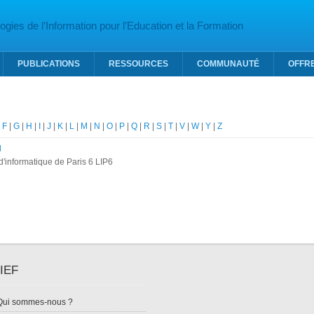
gies de l’Information pour l’Education et la Formation
PUBLICATIONS
RESSOURCES
COMMUNAUTÉ
OFFR
|
F
|
G
|
H
|
I
|
J
|
K
|
L
|
M
|
N
|
O
|
P
|
Q
|
R
|
S
|
T
|
V
|
W
|
Y
|
Z
l
d'informatique de Paris 6 LIP6
IEF
Qui sommes-nous ?