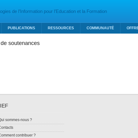
gies de l’Information pour l’Education et la Formation
PUBLICATIONS
RESSOURCES
COMMUNAUTÉ
OFFR
de soutenances
IEF
Qui sommes-nous ?
Contacts
Comment contribuer ?