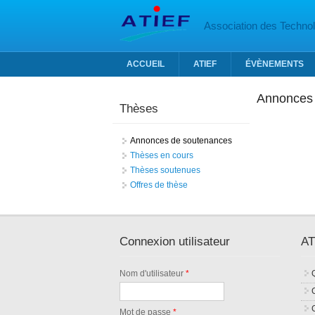
Aller au contenu principal
Association des Technolo
ACCUEIL
ATIEF
ÉVÈNEMENTS
Annonces 
Thèses
Annonces de soutenances
Thèses en cours
Thèses soutenues
Offres de thèse
Connexion utilisateur
AT
Nom d'utilisateur
*
Mot de passe
*