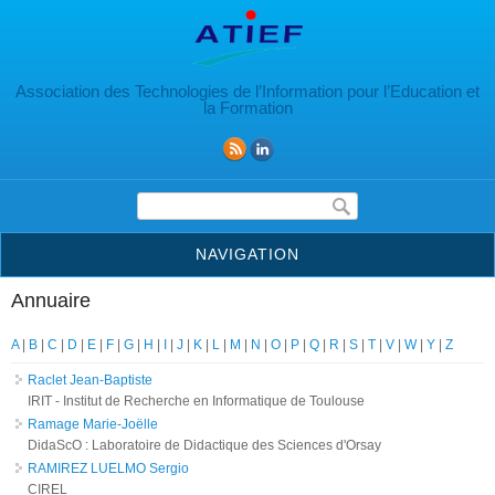
Aller au contenu principal
Association des Technologies de l’Information pour l’Education et
la Formation
Formulaire de recherche
NAVIGATION
Annuaire
A
|
B
|
C
|
D
|
E
|
F
|
G
|
H
|
I
|
J
|
K
|
L
|
M
|
N
|
O
|
P
|
Q
|
R
|
S
|
T
|
V
|
W
|
Y
|
Z
Raclet Jean-Baptiste
IRIT - Institut de Recherche en Informatique de Toulouse
Ramage Marie-Joëlle
DidaScO : Laboratoire de Didactique des Sciences d'Orsay
RAMIREZ LUELMO Sergio
CIREL