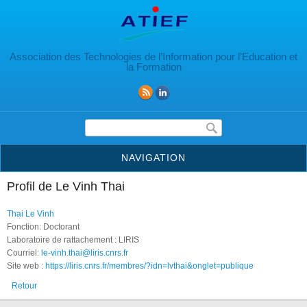
Aller au contenu principal
Association des Technologies de l’Information pour l’Education et
la Formation
Formulaire de recherche
NAVIGATION
Profil de Le Vinh Thai
Thai Le Vinh
Fonction: Doctorant
Laboratoire de rattachement : LIRIS
Courriel:
le-vinh.thai@liris.cnrs.fr
Site web :
https://liris.cnrs.fr/membres/?idn=lvthai&onglet=publique
Retour