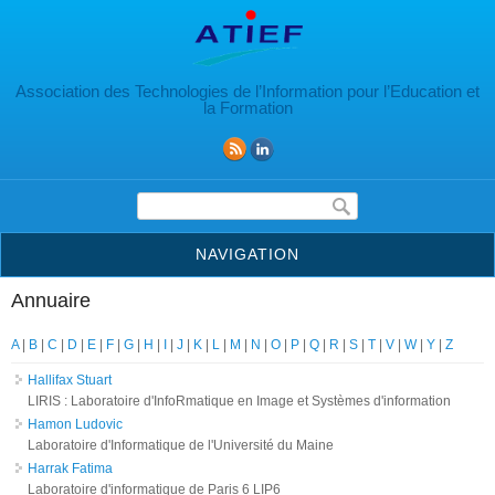
Aller au contenu principal
Association des Technologies de l’Information pour l’Education et
la Formation
Formulaire de recherche
NAVIGATION
Annuaire
A
|
B
|
C
|
D
|
E
|
F
|
G
|
H
|
I
|
J
|
K
|
L
|
M
|
N
|
O
|
P
|
Q
|
R
|
S
|
T
|
V
|
W
|
Y
|
Z
Hallifax Stuart
LIRIS : Laboratoire d'InfoRmatique en Image et Systèmes d'information
Hamon Ludovic
Laboratoire d'Informatique de l'Université du Maine
Harrak Fatima
Laboratoire d'informatique de Paris 6 LIP6