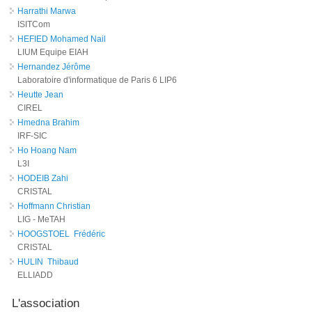
Harrathi Marwa
ISITCom
HEFIED Mohamed Nail
LIUM Equipe EIAH
Hernandez Jérôme
Laboratoire d'informatique de Paris 6 LIP6
Heutte Jean
CIREL
Hmedna Brahim
IRF-SIC
Ho Hoang Nam
L3I
HODEIB Zahi
CRISTAL
Hoffmann Christian
LIG - MeTAH
HOOGSTOEL Frédéric
CRISTAL
HULIN Thibaud
ELLIADD
L'association