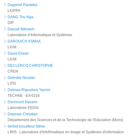
Dagorret Pantxika
LIUPPA
DANG Thu Nga
DIP
Daoudi Ibtissem
Laboratoire d’Informatique et Systèmes
DAROUICH ASMAA
LIUM
David Erwan
LIUM
DECLERCQ CHRISTOPHE
CREN
Delestre Nicolas
LITIS
Delmas-Rigoutsos Yannis
TECHNE - EA 6316
Dennouni Nassim
Laboratoire EEDIS
Depover Christian
Département des Sciences et de la Technologie de l'Education (Mons)
derbel bouattour fatma
LIRIS : Laboratoire d'InfoRmatique en Image et Systèmes d'information