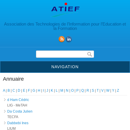
Aller au contenu principal
Association des Technologies de l’Information pour l’Education et
la Formation
Formulaire de recherche
NAVIGATION
Annuaire
A
|
B
|
C
|
D
|
E
|
F
|
G
|
H
|
I
|
J
|
K
|
L
|
M
|
N
|
O
|
P
|
Q
|
R
|
S
|
T
|
V
|
W
|
Y
|
Z
d Ham Cédric
LIG - MeTAH
Da Costa Julien
TECFA
Dabbebi Ines
LIUM