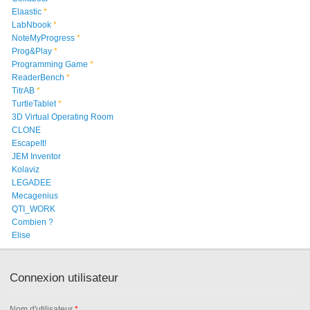
Elaastic
*
LabNbook
*
NoteMyProgress
*
Prog&Play
*
Programming Game
*
ReaderBench
*
TitrAB
*
TurtleTablet
*
3D Virtual Operating Room
CLONE
EscapeIt!
JEM Inventor
Kolaviz
LEGADEE
Mecagenius
QTI_WORK
Combien ?
Elise
Connexion utilisateur
Nom d'utilisateur
*