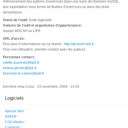
référencement des patrons d’exercices dans une base de données mySQL,
leur exploitation sous forme de feuilles d’exercices ou dans des tests
dynamiques.
Statut de l'outil:
Suite logicielle
Auteurs de l'outil et organismes d'appartenance:
équipe MOCAH du LIP6
URL d'accès:
Pour plus d’informations sur la chaine :
http://qti-work.lip6.fr
;
Pour une utilisation, prendre contact avec les auteurs.
Personnes contact:
odette.auzende@lip6.fr
,
helene.giroire@lip6.fr
,
francoise.le-calvez@lip6.fr
Dernière mise à jour : 23 novembre, 2009 - 13:34
Logiciels
Aplusix Neo
*
ASKER
*
COCoNotes
*
Collabots
*