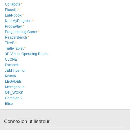
Collabots
*
Elaastic
*
LabNbook
*
NoteMyProgress
*
Prog&Play
*
Programming Game
*
ReaderBench
*
TitrAB
*
TurtleTablet
*
3D Virtual Operating Room
CLONE
EscapeIt!
JEM Inventor
Kolaviz
LEGADEE
Mecagenius
QTI_WORK
Combien ?
Elise
Connexion utilisateur