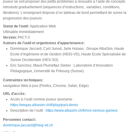
joueur se voit proposer des petits problèmes à résoudre à l’aide de concepts
introduits graduellement (séquences d’instructions, variables, conditions,
itérations). L’enseignant dispose d’un tableau de bord permettant de suivre la
progression des joueurs.
Statut de l'outil:
Application Web
Utilisable immédiatement
Version:
PACT-3
Auteurs de l'outil et organismes d'appartenance:
Dominique Jaccard, Cyril Junod, Jarle Hulaas : Groupe AlbaSim, Haute
Ecole d’Ingénierie et de Gestion (HEIG-VD), Haute Ecole Spécialisée de
Suisse Occidentale (HES-SO).
Eric Sanchez, Maud Plumettaz-Sieber : Laboratoire d’Innovation
Pédagogique, Université de Fribourg (Suisse).
Contraintes techniques:
navigateur Web à jour (Firefox, Chrome, Safari, Edge)
URL d'accès:
Accès à l’outil comme joueur anonyme :
https://wegas.albasim.ch/#/play/pact-demo
Description de l’outil :
https://www.albasim.ch/fr/nos-serious-games/
Personnes contact:
dominique.jaccard@heig-vd.ch