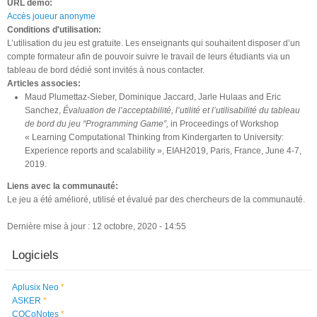
URL démo:
Accès joueur anonyme
Conditions d'utilisation:
L’utilisation du jeu est gratuite. Les enseignants qui souhaitent disposer d’un
compte formateur afin de pouvoir suivre le travail de leurs étudiants via un
tableau de bord dédié sont invités à nous contacter.
Articles associes:
Maud Plumettaz-Sieber, Dominique Jaccard, Jarle Hulaas and Eric
Sanchez,
Évaluation de l’acceptabilité, l’utilité et l’utilisabilité du tableau
de bord du jeu “Programming Game”,
in Proceedings of Workshop
« Learning Computational Thinking from Kindergarten to University:
Experience reports and scalability », EIAH2019, Paris, France, June 4-7,
2019.
Liens avec la communauté:
Le jeu a été amélioré, utilisé et évalué par des chercheurs de la communauté.
Dernière mise à jour : 12 octobre, 2020 - 14:55
Logiciels
Aplusix Neo
*
ASKER
*
COCoNotes
*