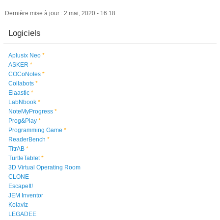
Dernière mise à jour : 2 mai, 2020 - 16:18
Logiciels
Aplusix Neo
*
ASKER
*
COCoNotes
*
Collabots
*
Elaastic
*
LabNbook
*
NoteMyProgress
*
Prog&Play
*
Programming Game
*
ReaderBench
*
TitrAB
*
TurtleTablet
*
3D Virtual Operating Room
CLONE
EscapeIt!
JEM Inventor
Kolaviz
LEGADEE