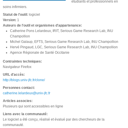
étudiants et professionnels en
soins infirmiers.
Statut de l'outil:
logiciel
Version:
1
Auteurs de l'outil et organismes d'appartenance:
Catherine Pons Lelardeux, IRIT, Serious Game Research Lab, INU
Champollion
Michel Galaup, EFTS, Serious Game Research Lab, INU Champollion
Hervé Pingaud, LGC, Serious Game Research Lab, INU Champollion
Agence Régionale de Santé Occitanie
Contraintes techniques:
Navigateur Firefox
URL d'accès:
http://blogs.univ-jfc.fr/clone/
Personnes contact:
catherine.lelardeux@univ-jfc.fr
Articles associes:
Plusieurs qui sont accessibles en ligne
Liens avec la communauté:
Le logiciel a été conçu, réalisé et évalué par des chercheurs de la
communauté.