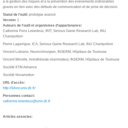
à la gestion des risques et à la prévention des événements indésirables
graves en lien avec des défauts de communication et de prise de décision.
Statut de l'outil:
prototype avancé
Version:
1
Auteurs de l'outil et organismes d'appartenance:
Catherine Pons Lelardeux, IRIT, Serious Game Research Lab, INU
Champollion
Pierre Lagarrigue, ICA, Serious Game Research Lab, INU Champollion
Vincent Lubrano, Neurochirurgien, INSERM, Hôpitaux de Toulouse
Vincent Minville, Anésthésiste-réanimateur, INSERM, Hôpitaux de Toulouse
Société KTM Advance
Société Novamotion
URL d'accès:
http://3dvor.univ-jfc.fr/
Personnes contact:
catherine.lelardeux@univ-jfc.fr
Articles associes: