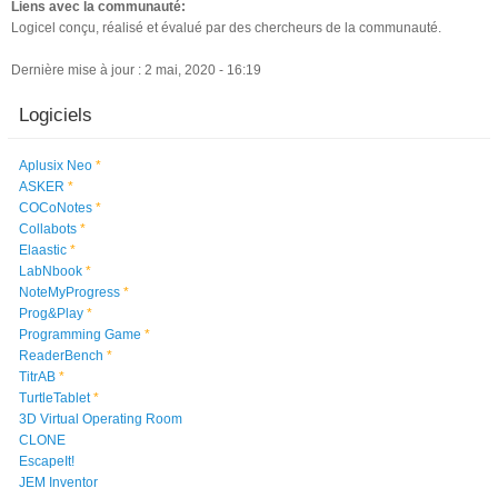
Liens avec la communauté:
Logicel conçu, réalisé et évalué par des chercheurs de la communauté.
Dernière mise à jour : 2 mai, 2020 - 16:19
Logiciels
Aplusix Neo
*
ASKER
*
COCoNotes
*
Collabots
*
Elaastic
*
LabNbook
*
NoteMyProgress
*
Prog&Play
*
Programming Game
*
ReaderBench
*
TitrAB
*
TurtleTablet
*
3D Virtual Operating Room
CLONE
EscapeIt!
JEM Inventor