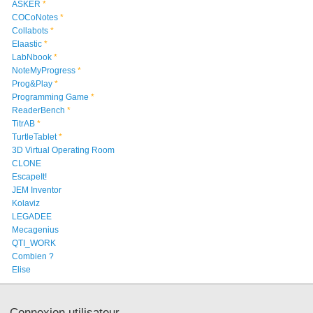
ASKER
*
COCoNotes
*
Collabots
*
Elaastic
*
LabNbook
*
NoteMyProgress
*
Prog&Play
*
Programming Game
*
ReaderBench
*
TitrAB
*
TurtleTablet
*
3D Virtual Operating Room
CLONE
EscapeIt!
JEM Inventor
Kolaviz
LEGADEE
Mecagenius
QTI_WORK
Combien ?
Elise
Connexion utilisateur