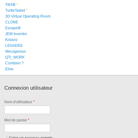
TitrAB
*
TurtleTablet
*
3D Virtual Operating Room
CLONE
EscapeIt!
JEM Inventor
Kolaviz
LEGADEE
Mecagenius
QTI_WORK
Combien ?
Elise
Connexion utilisateur
Nom d'utilisateur
*
Mot de passe
*
Créer un nouveau compte