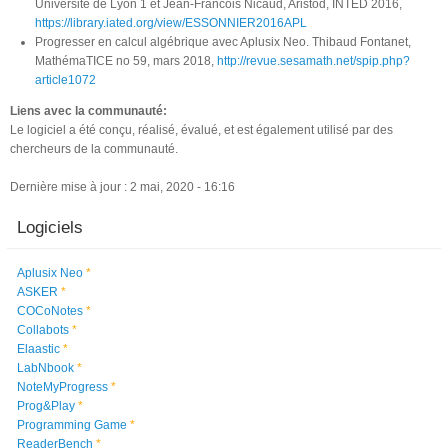
Université de Lyon 1 et Jean-Francois Nicaud, Aristod, INTED 2016,
https://library.iated.org/view/ESSONNIER2016APL
Progresser en calcul algébrique avec Aplusix Neo. Thibaud Fontanet,
MathémaTICE no 59, mars 2018,
http://revue.sesamath.net/spip.php?
article1072
Liens avec la communauté:
Le logiciel a été conçu, réalisé, évalué, et est également utilisé par des
chercheurs de la communauté.
Dernière mise à jour : 2 mai, 2020 - 16:16
Logiciels
Aplusix Neo
*
ASKER
*
COCoNotes
*
Collabots
*
Elaastic
*
LabNbook
*
NoteMyProgress
*
Prog&Play
*
Programming Game
*
ReaderBench
*