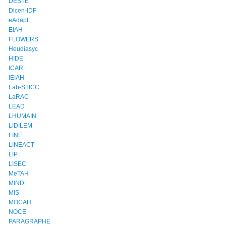
DESTE
Dicen-IDF
eAdapt
EIAH
FLOWERS
Heudiasyc
HIDE
ICAR
IEIAH
Lab-STICC
LaRAC
LEAD
LHUMAIN
LIDILEM
LINE
LINEACT
LIP
LISEC
MeTAH
MIND
MIS
MOCAH
NOCE
PARAGRAPHE