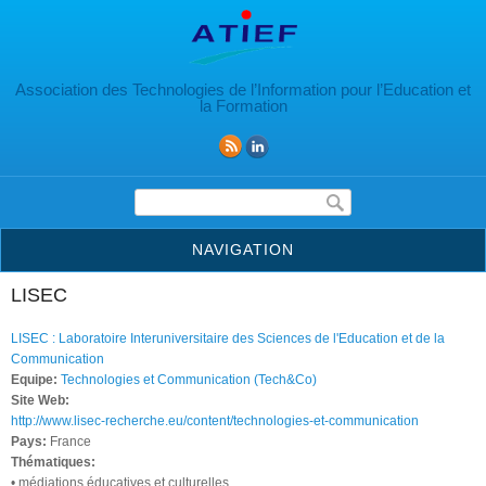
Aller au contenu principal
Association des Technologies de l’Information pour l’Education et
la Formation
Formulaire de recherche
NAVIGATION
LISEC
LISEC : Laboratoire Interuniversitaire des Sciences de l'Education et de la
Communication
Equipe:
Technologies et Communication (Tech&Co)
Site Web:
http://www.lisec-recherche.eu/content/technologies-et-communication
Pays:
France
Thématiques:
• médiations éducatives et culturelles,