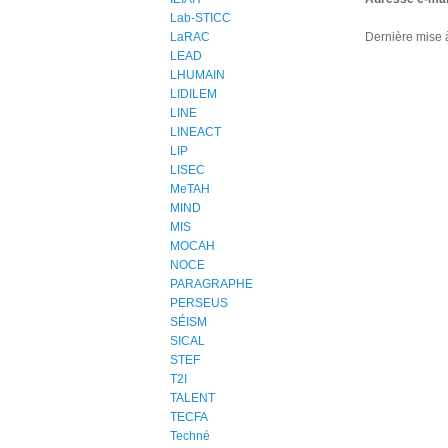
Lab-STICC
LaRAC
Dernière mise à
LEAD
LHUMAIN
LIDILEM
LINE
LINEACT
LIP
LISEC
MeTAH
MIND
MIS
MOCAH
NOCE
PARAGRAPHE
PERSEUS
SÉISM
SICAL
STEF
T2I
TALENT
TECFA
Techné