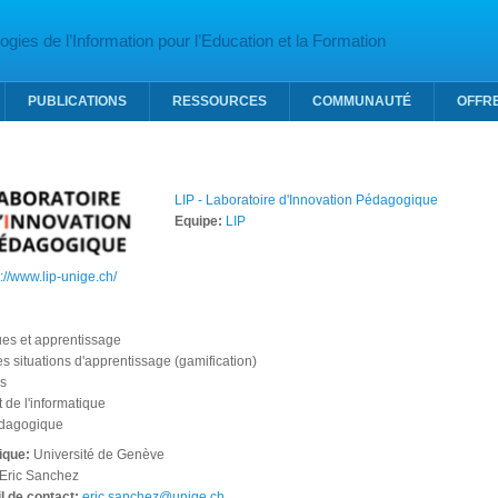
gies de l’Information pour l’Education et la Formation
PUBLICATIONS
RESSOURCES
COMMUNAUTÉ
OFFR
LIP - Laboratoire d'Innovation Pédagogique
Equipe:
LIP
s://www.lip-unige.ch/
ues et apprentissage
des situations d'apprentissage (gamification)
es
 de l'informatique
édagogique
fique:
Université de Genève
Eric Sanchez
l de contact:
eric.sanchez@unige.ch