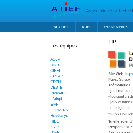
Aller au contenu principal
Association des Technolo
ACCUEIL
ATIEF
ÉVÈNEMENTS
LIP
Les équipes
ASCP
BIRD
CIREL
Site Web:
http
CREAD
Pays:
Suisse
CREN
Thématiques:
DESTE
- jeux numériq
Dicen-IDF
- ludicisation 
eAdapt
- jeux et musé
EIAH
- enseignement
FLOWERS
- innovation p
Heudiasyc
HIDE
Tutelle scienti
ICAR
Responsable:
IEIAH
Adresse e-mai