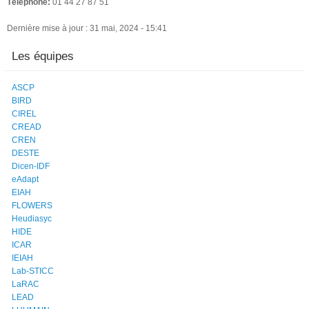
Téléphone:
01 44 27 87 51
Dernière mise à jour : 31 mai, 2024 - 15:41
Les équipes
ASCP
BIRD
CIREL
CREAD
CREN
DESTE
Dicen-IDF
eAdapt
EIAH
FLOWERS
Heudiasyc
HIDE
ICAR
IEIAH
Lab-STICC
LaRAC
LEAD