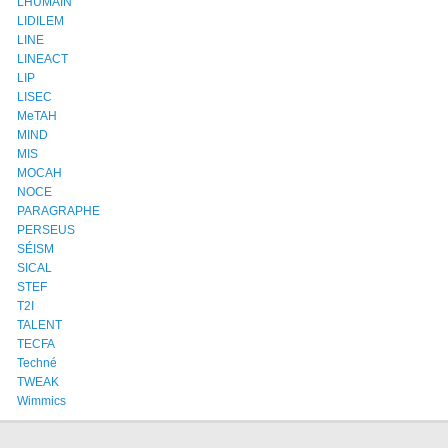
LHUMAIN
LIDILEM
LINE
LINEACT
LIP
LISEC
MeTAH
MIND
MIS
MOCAH
NOCE
PARAGRAPHE
PERSEUS
SÉISM
SICAL
STEF
T2I
TALENT
TECFA
Techné
TWEAK
Wimmics