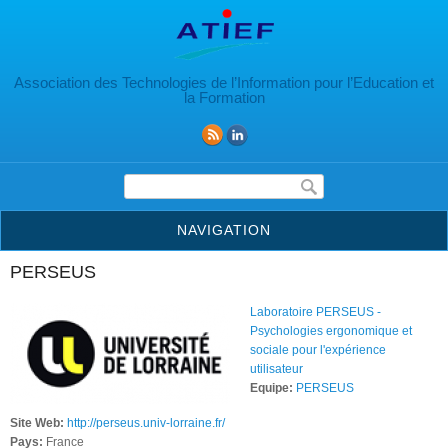
Aller au contenu principal
Association des Technologies de l’Information pour l’Education et
la Formation
Formulaire de recherche
NAVIGATION
PERSEUS
Laboratoire PERSEUS -
Psychologies ergonomique et
sociale pour l'expérience
utilisateur
Equipe:
PERSEUS
Site Web:
http://perseus.univ-lorraine.fr/
Pays:
France