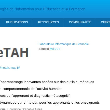
gies de l’Information pour l’Education et la Formation
PUBLICATIONS
RESSOURCES
COMMUNAUTÉ
OFFR
Laboratoire Informatique de Grenoble
Equipe:
MeTAH
//metah.imag.fr/
 d’apprentissage innovantes basées sur des outils numériques
on comportementale de l’activité humaine
ces de l’apprenant et diagnostic métacognitif
 dynamique par un tuteur, pour les apprenants et les enseignants
fique:
Université Grenoble Alpes