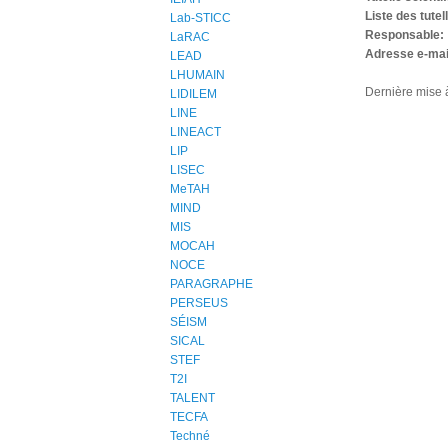
Liste des tutel
Lab-STICC
Responsable:
LaRAC
Adresse e-mai
LEAD
LHUMAIN
Dernière mise à
LIDILEM
LINE
LINEACT
LIP
LISEC
MeTAH
MIND
MIS
MOCAH
NOCE
PARAGRAPHE
PERSEUS
SÉISM
SICAL
STEF
T2I
TALENT
TECFA
Techné