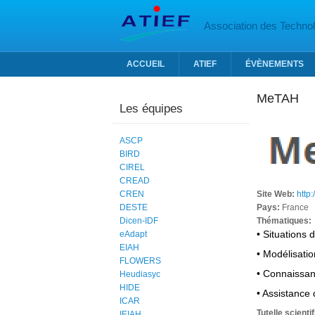
Aller au contenu principal
Association des Technolo
ACCUEIL
ATIEF
ÉVÈNEMENTS
MeTAH
Les équipes
ASCP
BIRD
CIREL
CREAD
CREN
Site Web:
http:
DESTE
Pays:
France
Dicen-IDF
Thématiques:
• Situations
eAdapt
EIAH
• Modélisati
FLOWERS
• Connaissan
Heudiasyc
HIDE
• Assistance
ICAR
Tutelle scienti
IEIAH