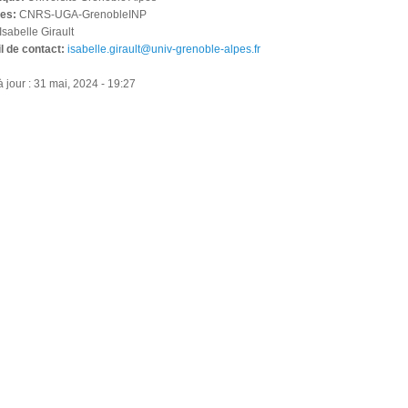
les:
CNRS-UGA-GrenobleINP
Isabelle Girault
l de contact:
isabelle.girault@univ-grenoble-alpes.fr
 jour : 31 mai, 2024 - 19:27