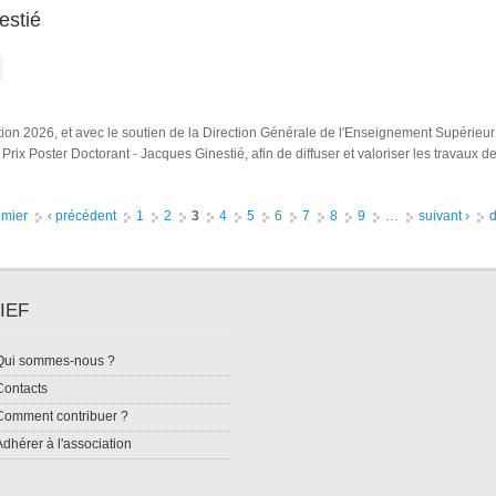
estié
on 2026, et avec le soutien de la Direction Générale de l'Enseignement Supérieur e
ix Poster Doctorant - Jacques Ginestié, afin de diffuser et valoriser les travaux 
 Jacques Ginestié
emier
‹ précédent
1
2
3
4
5
6
7
8
9
…
suivant ›
d
IEF
Qui sommes-nous ?
Contacts
Comment contribuer ?
Adhérer à l'association