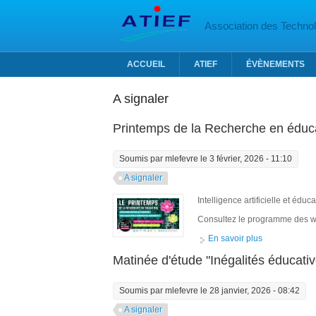
Aller au contenu principal
Association des Technolo
ACCUEIL
ATIEF
ÉVÈNEMENTS
A signaler
Printemps de la Recherche en éduc
Soumis par
mlefevre
le 3 février, 2026 - 11:10
A signaler
Intelligence artificielle et édu
Consultez le programme des we
En savoir plus
à propos de P
Matinée d'étude "Inégalités éducativ
Soumis par
mlefevre
le 28 janvier, 2026 - 08:42
A signaler