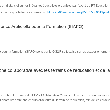
e en distanciel sur les inégalités éducatives organisée par l'axe 1 du RT Education.
nt ainsi que le lien de connexion :
https://us06web.zoom.us/j/85485553961?pw
ités éducatives" vendredi 30 janvier
ence Artificielle pour la Formation (SIAFO)
lle pour la formation (SIAFO) porté par le GIS2IF se focalise sur les usages émergents
res Intelligence Artificielle pour la Formation (SIAFO)
he collaborative avec les terrains de l'éducation et de l
 recherche, l'axe 4 du RT CNRS Éducation (Penser le lien avec les terrains) vou
laborative entre chercheurs et acteurs du terrain de l'éducation, afin de les caractér
s de recherche collaborative avec les terrains de l'éducation et de la formation