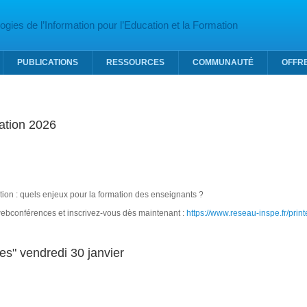
gies de l’Information pour l’Education et la Formation
PUBLICATIONS
RESSOURCES
COMMUNAUTÉ
OFFR
ation 2026
cation : quels enjeux pour la formation des enseignants ?
bconférences et inscrivez-vous dès maintenant :
https://www.reseau-inspe.fr/pri
rintemps de la Recherche en éducation 2026
es" vendredi 30 janvier