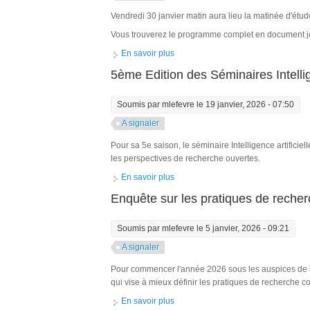
Vendredi 30 janvier matin aura lieu la matinée d'étud
Vous trouverez le programme complet en document joi
En savoir plus
à propos de Matinée d'étude "Inégal
5ème Edition des Séminaires Intellig
Soumis par
mlefevre
le 19 janvier, 2026 - 07:50
A signaler
Pour sa 5e saison, le séminaire Intelligence artificie
les perspectives de recherche ouvertes.
En savoir plus
à propos de 5ème Edition des Séminai
Enquête sur les pratiques de recherc
Soumis par
mlefevre
le 5 janvier, 2026 - 09:21
A signaler
Pour commencer l'année 2026 sous les auspices de la
qui vise à mieux définir les pratiques de recherche col
En savoir plus
à propos de Enquête sur les pratique