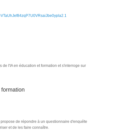
d=VTaUhJef84zqP7U0VRsaiJbe0ypla2.1
 de l'IA en éducation et formation et s'interroge sur
a formation
s propose de répondre à un questionnaire d'enquête
iser et de les faire connaître.