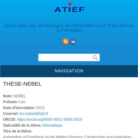
Aller au contenu principal
Association des Technologies de l’Information pour l’Education et
la Formation
Formulaire de recherche
NAVIGATION
THESE-NEBEL
Nom:
NEBEL
Prénom:
Léo
Date d'inscription:
2023
Courriel:
leo.nebel@lip6.fr
ORCID:
https://orcid.org/0000-0001-5859-265X
Spécialité de la thèse:
Infomatique
Titre de la thèse:
Automation of Feedback on the Writing Process: Construction and evaluation