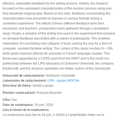
effective, automated feedback for the writing process. Initially, the research
focused on the automated characterization of the revision process using real-
time keystroke-logging data. Based on this data, feedback incorporating this
characterization was presented to learners in various formats during a
controlled experiment. The effects of these different feedback were then
measured, and teachers’ perspectives were gathered through a qualitative
study. Finally, a variation of the writing tool used in the experiment that included
on-demand feedback was tested with a subset of participants. This enabled
exploration of a promising new category of tools, paving the way for a form of
computer- assisted iterative writing. The context of this study involves N = 296
tenth-grade learners (élèves de seconde) in French language classes. This
thesis was supported by a CIFRE grant from the ANRT and is the result of a
partnership between the LIP6 laboratory at Sorbonne Université, the company
EvidenceB, and the doctoral candidate Léo Nebel, author of this manuscript.
Université de rattachement:
Sorbonne Université
Laboratoire de rattachement:
LIP6 - équipe MOCAH
Directeur de thèse:
Vanda Luengo
Premier coencadrant:
François Bouchet
Cifre:
Oui
Date de soutenance:
26 juin, 2026
Lieu et heure de la soutenance:
La soutenance aura lieu le 26 juin, à 14h00 à l’amphitéâtre Astier sur le