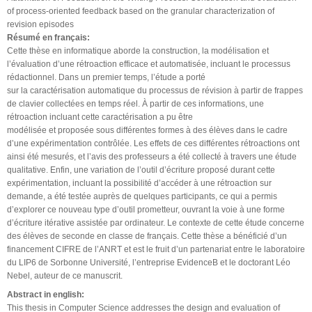
of process-oriented feedback based on the granular characterization of
revision episodes
Résumé en français:
Cette thèse en informatique aborde la construction, la modélisation et
l’évaluation d’une rétroaction efficace et automatisée, incluant le processus
rédactionnel. Dans un premier temps, l’étude a porté
sur la caractérisation automatique du processus de révision à partir de frappes
de clavier collectées en temps réel. À partir de ces informations, une
rétroaction incluant cette caractérisation a pu être
modélisée et proposée sous différentes formes à des élèves dans le cadre
d’une expérimentation contrôlée. Les effets de ces différentes rétroactions ont
ainsi été mesurés, et l’avis des professeurs a été collecté à travers une étude
qualitative. Enfin, une variation de l’outil d’écriture proposé durant cette
expérimentation, incluant la possibilité d’accéder à une rétroaction sur
demande, a été testée auprès de quelques participants, ce qui a permis
d’explorer ce nouveau type d’outil prometteur, ouvrant la voie à une forme
d’écriture itérative assistée par ordinateur. Le contexte de cette étude concerne
des élèves de seconde en classe de français. Cette thèse a bénéficié d’un
financement CIFRE de l’ANRT et est le fruit d’un partenariat entre le laboratoire
du LIP6 de Sorbonne Université, l’entreprise EvidenceB et le doctorant Léo
Nebel, auteur de ce manuscrit.
Abstract in english:
This thesis in Computer Science addresses the design and evaluation of