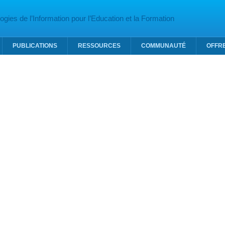
gies de l’Information pour l’Education et la Formation
PUBLICATIONS
RESSOURCES
COMMUNAUTÉ
OFFR
STIN