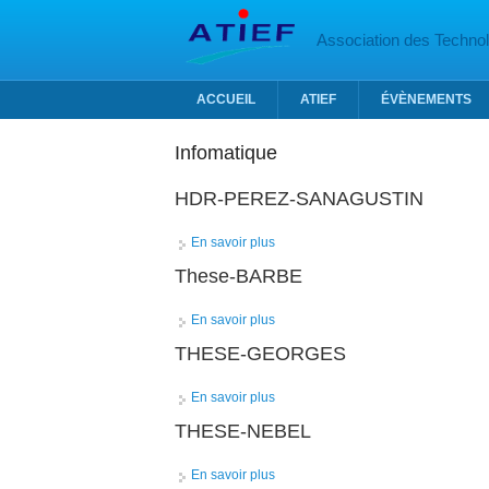
Aller au contenu principal
Association des Technolo
ACCUEIL
ATIEF
ÉVÈNEMENTS
Infomatique
HDR-PEREZ-SANAGUSTIN
En savoir plus
à propos de HDR-PEREZ-SANAGU
These-BARBE
En savoir plus
à propos de These-BARBE
THESE-GEORGES
En savoir plus
à propos de THESE-GEORGES
THESE-NEBEL
En savoir plus
à propos de THESE-NEBEL