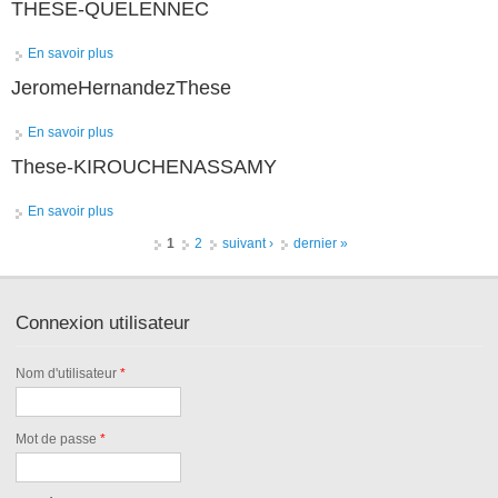
THESE-QUELENNEC
En savoir plus
à propos de THESE-QUELENNEC
JeromeHernandezThese
En savoir plus
à propos de JeromeHernandezThese
These-KIROUCHENASSAMY
En savoir plus
à propos de These-KIROUCHENASSAMY
Pages
1
2
suivant ›
dernier »
Connexion utilisateur
Nom d'utilisateur
*
Mot de passe
*