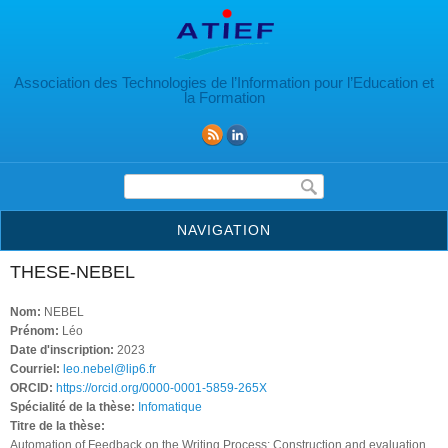
Aller au contenu principal
Association des Technologies de l’Information pour l’Education et
la Formation
Formulaire de recherche
NAVIGATION
THESE-NEBEL
Nom:
NEBEL
Prénom:
Léo
Date d'inscription:
2023
Courriel:
leo.nebel@lip6.fr
ORCID:
https://orcid.org/0000-0001-5859-265X
Spécialité de la thèse:
Infomatique
Titre de la thèse:
Automation of Feedback on the Writing Process: Construction and evaluation