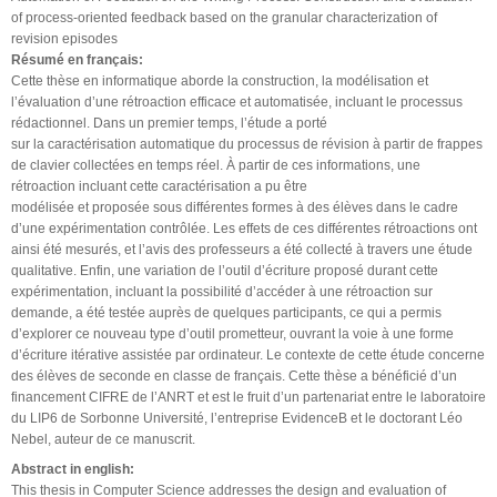
of process-oriented feedback based on the granular characterization of
revision episodes
Résumé en français:
Cette thèse en informatique aborde la construction, la modélisation et
l’évaluation d’une rétroaction efficace et automatisée, incluant le processus
rédactionnel. Dans un premier temps, l’étude a porté
sur la caractérisation automatique du processus de révision à partir de frappes
de clavier collectées en temps réel. À partir de ces informations, une
rétroaction incluant cette caractérisation a pu être
modélisée et proposée sous différentes formes à des élèves dans le cadre
d’une expérimentation contrôlée. Les effets de ces différentes rétroactions ont
ainsi été mesurés, et l’avis des professeurs a été collecté à travers une étude
qualitative. Enfin, une variation de l’outil d’écriture proposé durant cette
expérimentation, incluant la possibilité d’accéder à une rétroaction sur
demande, a été testée auprès de quelques participants, ce qui a permis
d’explorer ce nouveau type d’outil prometteur, ouvrant la voie à une forme
d’écriture itérative assistée par ordinateur. Le contexte de cette étude concerne
des élèves de seconde en classe de français. Cette thèse a bénéficié d’un
financement CIFRE de l’ANRT et est le fruit d’un partenariat entre le laboratoire
du LIP6 de Sorbonne Université, l’entreprise EvidenceB et le doctorant Léo
Nebel, auteur de ce manuscrit.
Abstract in english:
This thesis in Computer Science addresses the design and evaluation of