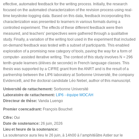
effective, automated feedback for the writing process. Initially, the research
focused on the automated characterization of the revision process using real-
time keystroke-logging data. Based on this data, feedback incorporating this
characterization was presented to learners in various formats during a
controlled experiment. The effects of these different feedback were then
measured, and teachers’ perspectives were gathered through a qualitative
study. Finally, a variation of the writing tool used in the experiment that included
on-demand feedback was tested with a subset of participants. This enabled
exploration of a promising new category of tools, paving the way for a form of
computer- assisted iterative writing. The context of this study involves N = 296
tenth-grade learners (élèves de seconde) in French language classes. This
thesis was supported by a CIFRE grant from the ANRT and is the result of a
partnership between the LIP6 laboratory at Sorbonne Université, the company
EvidenceB, and the doctoral candidate Léo Nebel, author of this manuscript.
Université de rattachement:
Sorbonne Université
Laboratoire de rattachement:
LIP6 - équipe MOCAH
Directeur de thèse:
Vanda Luengo
Premier coencadrant:
François Bouchet
Cifre:
Oui
Date de soutenance:
26 juin, 2026
Lieu et heure de la soutenance:
La soutenance aura lieu le 26 juin, à 14h00 à l’amphitéâtre Astier sur le