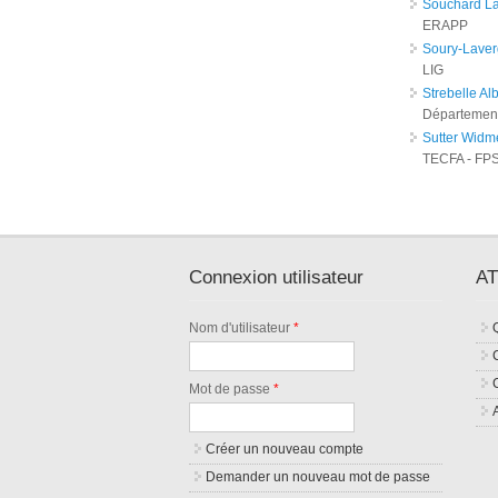
Souchard La
ERAPP
Soury-Laver
LIG
Strebelle Alb
Département
Sutter Widm
TECFA - FP
Pages
Connexion utilisateur
AT
Nom d'utilisateur
*
Mot de passe
*
Créer un nouveau compte
Demander un nouveau mot de passe