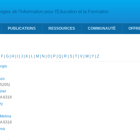
gies de l’Information pour l’Education et la Formation
PUBLICATIONS
RESSOURCES
COMMUNAUTÉ
OFFR
|
F
|
G
|
H
|
I
|
J
|
K
|
L
|
M
|
N
|
O
|
P
|
Q
|
R
|
S
|
T
|
V
|
W
|
Y
|
Z
rgio
nzo
 5205)
her
A 6316
ry
 Melina
A 6316
eva