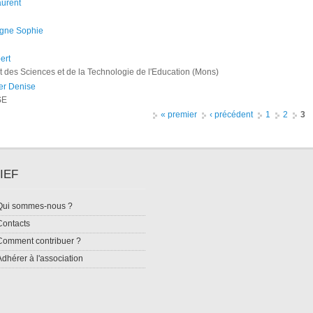
urent
gne Sophie
ert
 des Sciences et de la Technologie de l'Education (Mons)
er Denise
SE
« premier
‹ précédent
1
2
3
IEF
Qui sommes-nous ?
Contacts
Comment contribuer ?
Adhérer à l'association