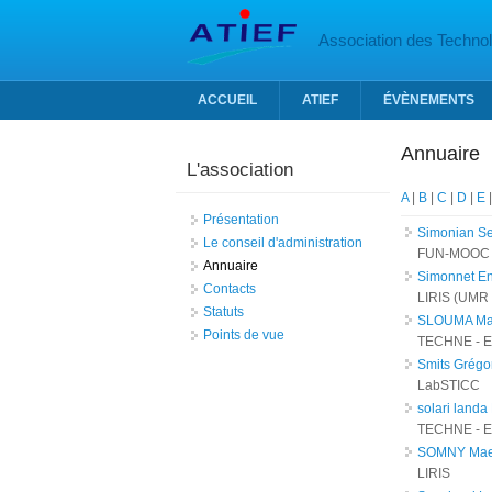
Aller au contenu principal
Association des Technolo
ACCUEIL
ATIEF
ÉVÈNEMENTS
Annuaire
L'association
A
|
B
|
C
|
D
|
E
Présentation
Simonian Se
Le conseil d'administration
FUN-MOOC
Annuaire
Simonnet E
Contacts
LIRIS (UMR
Statuts
SLOUMA Ma
Points de vue
TECHNE - E
Smits Grégo
LabSTICC
solari landa
TECHNE - E
SOMNY Ma
LIRIS