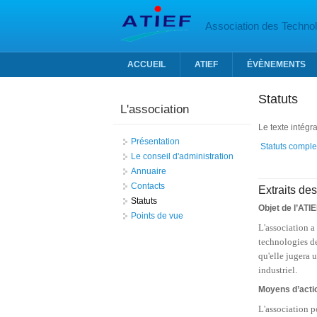
Aller au contenu principal
Association des Technolo
ACCUEIL
ATIEF
ÉVÈNEMENTS
Statuts
L'association
Le texte intégra
Présentation
Statuts complet
Le conseil d'administration
Annuaire
Contacts
Extraits des
Statuts
Objet de l’ATI
Points de vue
L'association a
technologies de
qu'elle jugera 
industriel
.
Moyens d’acti
L'association p