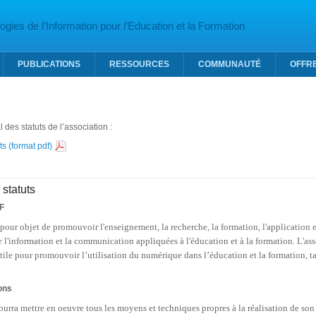
gies de l’Information pour l’Education et la Formation
PUBLICATIONS
RESSOURCES
COMMUNAUTÉ
OFFR
l des statuts de l’association :
s (format pdf)
 statuts
EF
 pour objet de promouvoir l'enseignement, la recherche, la formation, l'application 
 l'information et la communication appliquées
à l'éducation et à la formation. L
utile pour promouvoir l’utilisation du numérique dans l’éducation et la formation
ons
ourra mettre en
oeuvre tous les moyens et techniques propres à la réalisation de so