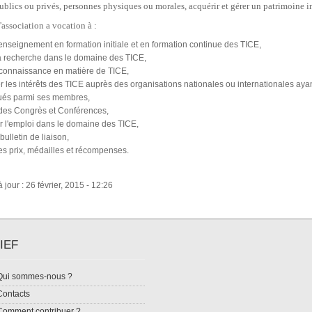
ublics ou privés, personnes
physiques ou morales, acquérir et gérer un patrimoine 
l'association a vocation à :
l'enseignement en formation initiale et en formation continue des TICE,
la recherche dans le domaine des TICE,
a connaissance en matière de TICE,
r les intérêts des TICE auprès des organisations nationales ou internationales ayant
gués parmi ses membres,
des Congrès et Conférences,
 l'emploi dans le domaine des TICE,
bulletin de liaison,
es prix, médailles et récompenses.
 jour : 26 février, 2015 - 12:26
IEF
Qui sommes-nous ?
Contacts
Comment contribuer ?