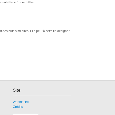
immobilier et/ou mobilier.
 des buts similaires. Elle peut à cette fin designer
Site
Webmestre
Crédits