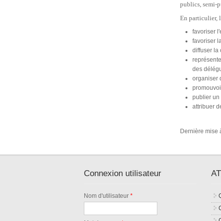
publics, semi
-
p
En
particulier, 
favoriser 
favoriser 
diffuser l
représente
des délé
organiser 
promouvoir
publier un 
attribuer d
Dernière mise à
Connexion utilisateur
AT
Nom d'utilisateur
*