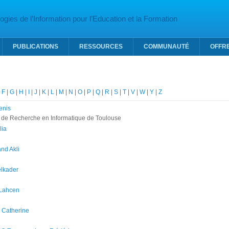
gies de l’Information pour l’Education et la Formation
PUBLICATIONS
RESSOURCES
COMMUNAUTÉ
OFFR
|
F
|
G
|
H
|
I
|
J
|
K
|
L
|
M
|
N
|
O
|
P
|
Q
|
R
|
S
|
T
|
V
|
W
|
Y
|
Z
enis
tut de Recherche en Informatique de Toulouse
lia
nd Akli
lkader
Lahcen
 Catherine