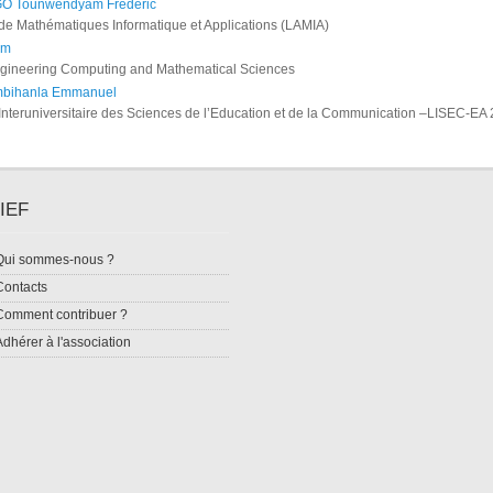
 Tounwendyam Frédéric
de Mathématiques Informatique et Applications (LAMIA)
am
Engineering Computing and Mathematical Sciences
bihanla Emmanuel
Interuniversitaire des Sciences de l’Education et de la Communication –LISEC-EA
IEF
Qui sommes-nous ?
Contacts
Comment contribuer ?
Adhérer à l'association