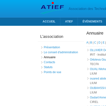
Aller au contenu principal
Association des Technolo
ACCUEIL
ATIEF
ÉVÈNEMENTS
Annuaire
L'association
A
|
B
|
C
|
D
|
E
Présentation
OLLIVIER D
Le conseil d'administration
IRIT - Insti
Annuaire
Ortoleva Giu
Contacts
TECFA
Statuts
OUALI Moha
Points de vue
LIUM
ouared abde
LIUM
OUBAHSSI 
LIUM
Oudart Anne
CIREL