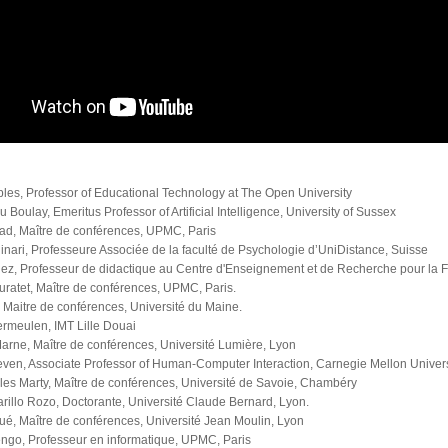
les, Professor of Educational Technology at The Open University
 Boulay, Emeritus Professor of Artificial Intelligence, University of Sussex
ad, Maître de conférences, UPMC, Paris
inari, Professeure Associée de la faculté de Psychologie d’UniDistance, Suisse
ez, Professeur de didactique au Centre d'Enseignement et de Recherche pour la Fo
ratet, Maître de conférences, UPMC, Paris.
i, Maitre de conférences, Université du Maine.
rmeulen, IMT Lille Douai
arne, Maître de conférences, Université Lumière, Lyon
even, Associate Professor of Human-Computer Interaction, Carnegie Mellon Univers
es Marty, Maître de conférences, Université de Savoie, Chambéry
rillo Rozo, Doctorante, Université Claude Bernard, Lyon.
ué, Maître de conférences, Université Jean Moulin, Lyon
ngo, Professeur en informatique, UPMC, Paris