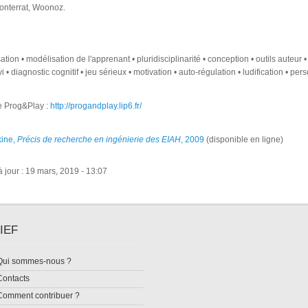
onterrat, Woonoz.
tion • modélisation de l'apprenant • pluridisciplinarité • conception • outils auteur •
vi • diagnostic cognitif • jeu sérieux • motivation • auto-régulation • ludification • per
e Prog&Play :
http://progandplay.lip6.fr/
kine,
Précis de recherche en ingénierie des EIAH
, 2009
(disponible en ligne)
 jour : 19 mars, 2019 - 13:07
IEF
Qui sommes-nous ?
Contacts
Comment contribuer ?