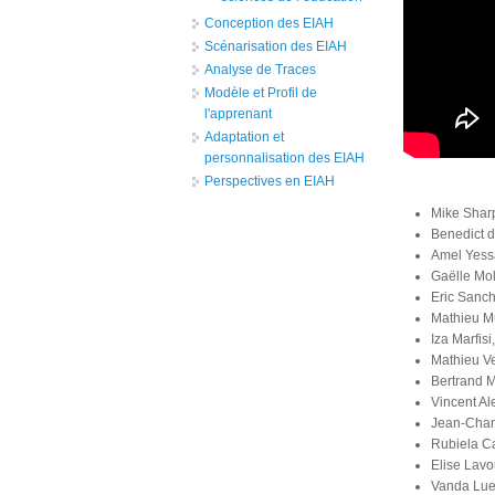
Conception des EIAH
Scénarisation des EIAH
Analyse de Traces
Modèle et Profil de
l'apprenant
Adaptation et
personnalisation des EIAH
Perspectives en EIAH
Mike Sharp
Benedict du
Amel Yess
Gaëlle Mol
Eric Sanch
Mathieu Mu
Iza Marfis
Mathieu Ve
Bertrand M
Vincent Al
Jean-Charl
Rubiela Ca
Elise Lavo
Vanda Lue