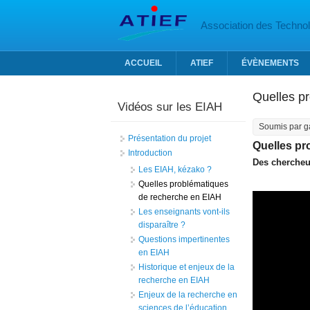
Aller au contenu principal
Association des Technolo
ACCUEIL
ATIEF
ÉVÈNEMENTS
Quelles p
Vidéos sur les EIAH
Soumis par
g
Présentation du projet
Quelles pr
Introduction
Des chercheu
Les EIAH, kézako ?
Quelles problématiques
de recherche en EIAH
Les enseignants vont-ils
disparaître ?
Questions impertinentes
en EIAH
Historique et enjeux de la
recherche en EIAH
Enjeux de la recherche en
sciences de l’éducation