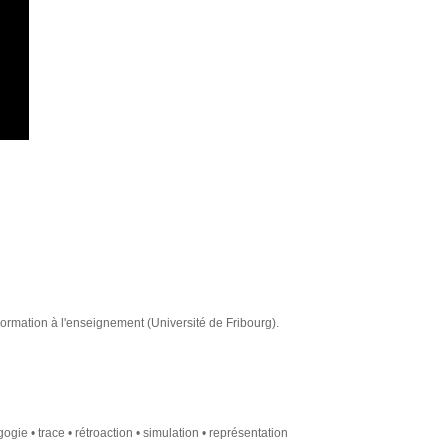
rmation à l'enseignement (Université de Fribourg).
ogie • trace • rétroaction • simulation • représentation