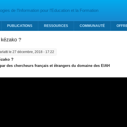
gies de l’Information pour l’Education et la Formation
PUBLICATIONS
RESSOURCES
COMMUNAUTÉ
OFFR
 kézako ?
arlatti
le 27 décembre, 2018 - 17:22
ézako ?
 par des chercheurs français et étrangers du domaine des EIAH