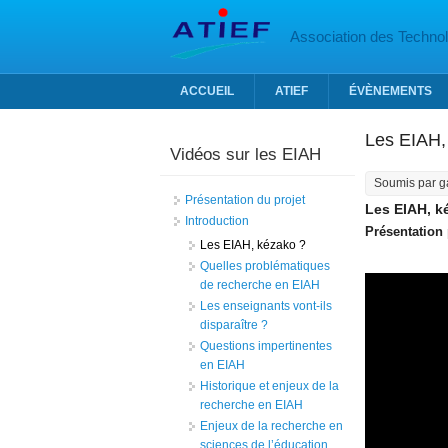
Aller au contenu principal
Association des Technolo
ACCUEIL
ATIEF
ÉVÈNEMENTS
Les EIAH,
Vidéos sur les EIAH
Soumis par
g
Présentation du projet
Les EIAH, k
Introduction
Présentation
Les EIAH, kézako ?
Quelles problématiques
de recherche en EIAH
Les enseignants vont-ils
disparaître ?
Questions impertinentes
en EIAH
Historique et enjeux de la
recherche en EIAH
Enjeux de la recherche en
sciences de l’éducation