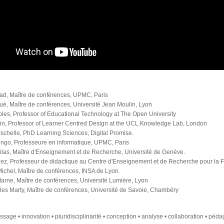
ad, Maître de conférences, UPMC, Paris
ué, Maître de conférences, Université Jean Moulin, Lyon
les, Professor of Educational Technology at The Open University
in, Professor of Learner Centred Design at the UCL Knowledge Lab, London
chelle, PhD Learning Sciences, Digital Promise.
ngo, Professeure en informatique, UPMC, Paris
ilas, Maître d'Enseignement et de Recherche, Université de Genève.
ez, Professeur de didactique au Centre d'Enseignement et de Recherche pour la Fo
Michel, Maître de conférences, INSA de Lyon.
arne, Maître de conférences, Université Lumière, Lyon
es Marty, Maître de conférences, Université de Savoie, Chambéry
sage • innovation • pluridisciplinarité • conception • analyse • collaboration • pédag