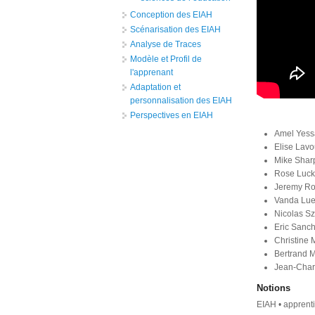
Conception des EIAH
Scénarisation des EIAH
Analyse de Traces
Modèle et Profil de
l'apprenant
Adaptation et
personnalisation des EIAH
Perspectives en EIAH
Amel Yess
Elise Lavo
Mike Sharp
Rose Luck
Jeremy Ros
Vanda Lue
Nicolas Sz
Eric Sanch
Christine 
Bertrand M
Jean-Charl
Notions
EIAH • apprentis