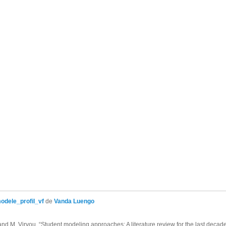
odele_profil_vf
de
Vanda Luengo
and M. Virvou, “Student modeling approaches: A literature review for the last decad