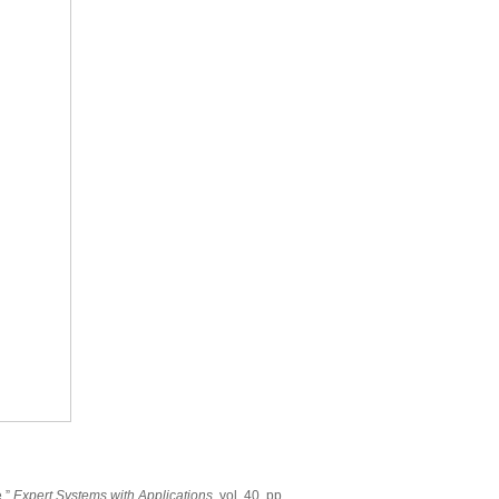
e,”
Expert Systems with Applications
, vol. 40, pp.