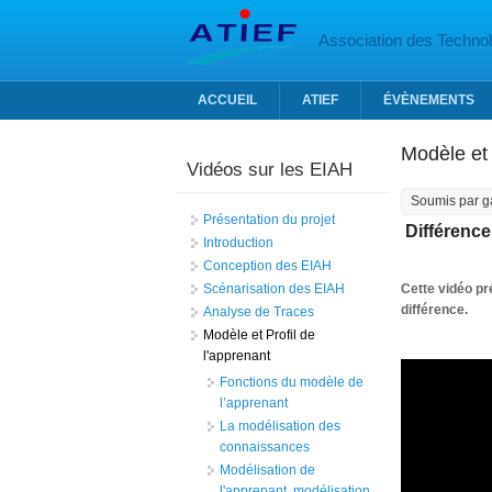
Aller au contenu principal
Association des Technolo
ACCUEIL
ATIEF
ÉVÈNEMENTS
Modèle et 
Vidéos sur les EIAH
Soumis par
g
Présentation du projet
Différence
Introduction
Conception des EIAH
Scénarisation des EIAH
Cette vidéo pré
différence.
Analyse de Traces
Modèle et Profil de
l'apprenant
Fonctions du modèle de
l’apprenant
La modélisation des
connaissances
Modélisation de
l'apprenant, modélisation