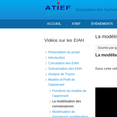
Aller au contenu principal
Association des Technolo
ACCUEIL
ATIEF
ÉVÈNEMENTS
La modéli
Vidéos sur les EIAH
Soumis par
g
Présentation du projet
La modélis
Introduction
Conception des EIAH
Scénarisation des EIAH
Dans cette vi
Analyse de Traces
Modèle et Profil de
l'apprenant
Fonctions du modèle de
l’apprenant
La modélisation des
connaissances
Modélisation de
l'apprenant, modélisation