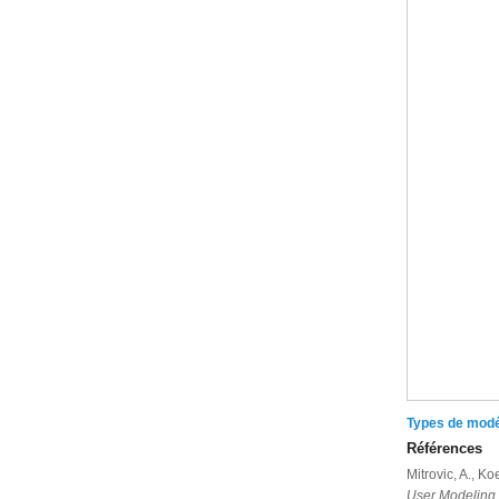
Types de modél
Références
Mitrovic, A., K
User Modeling