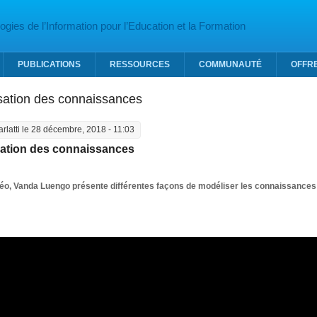
gies de l’Information pour l’Education et la Formation
PUBLICATIONS
RESSOURCES
COMMUNAUTÉ
OFFR
sation des connaissances
arlatti
le 28 décembre, 2018 - 11:03
ation des connaissances
déo, Vanda Luengo présente
différentes façons de modéliser les connaissances 