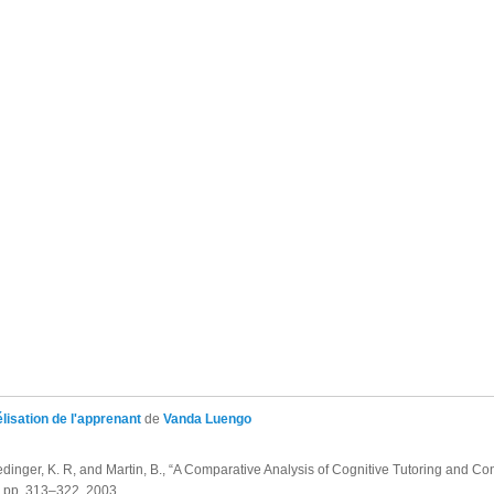
isation de l'apprenant
de
Vanda Luengo
oedinger, K. R, and Martin, B., “A Comparative Analysis of Cognitive Tutoring and C
, pp. 313–322, 2003.