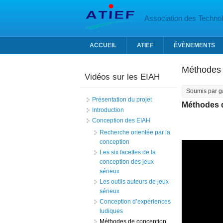
Aller au contenu principal
Association des Technolo
ACCUEIL
ATIEF
ÉVÈNEMENTS
Méthodes 
Vidéos sur les EIAH
Soumis par
g
Présentation du projet
Méthodes d
Introduction
Conception des EIAH
Recherche orientée par la
conception
Les six facettes de la
conception des jeux
sérieux
Les outils auteurs de jeux
sérieux
Conception d’expériences
ludiques
Méthodes de conception