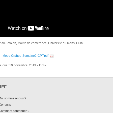
iau-Tofolon, Maitre de conférence, Université du mans, LIUM
Mooc-Orphee-Semaine2-CPT.pdf
à jour : 19 novembre, 2019 - 15:47
IEF
Qui sommes-nous ?
Contacts
Comment contribuer ?