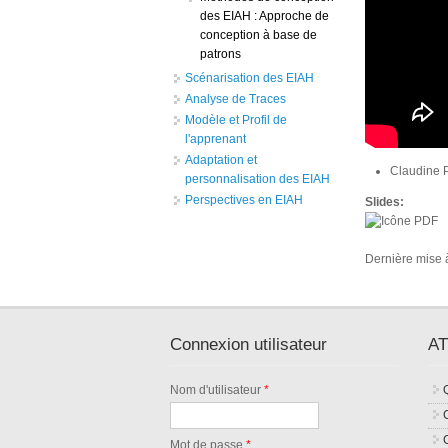
des EIAH : Approche de
conception à base de
patrons
Scénarisation des EIAH
Analyse de Traces
Modèle et Profil de
l'apprenant
Adaptation et
Claudine P
personnalisation des EIAH
Perspectives en EIAH
Slides:
Dernière mise 
Connexion utilisateur
AT
Nom d'utilisateur
*
Mot de passe
*