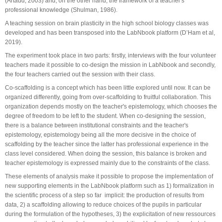
(Artaud, 2003) and, on the other hand, the framework of a teacher's
professional knowledge (Shulman, 1986).
A teaching session on brain plasticity in the high school biology classes was
developed and has been transposed into the LabNbook platform (D’Ham et al,
2019).
The experiment took place in two parts: firstly, interviews with the four volunteer
teachers made it possible to co-design the mission in LabNbook and secondly,
the four teachers carried out the session with their class.
Co-scaffolding is a concept which has been little explored until now. It can be
organized differently, going from over-scaffolding to fruitful collaboration. This
organization depends mostly on the teacher's epistemology, which chooses the
degree of freedom to be left to the student. When co-designing the session,
there is a balance between institutional constraints and the teacher's
epistemology, epistemology being all the more decisive in the choice of
scaffolding by the teacher since the latter has professional experience in the
class level considered. When doing the session, this balance is broken and
teacher epistemology is expressed mainly due to the constraints of the class.
These elements of analysis make it possible to propose the implementation of
new supporting elements in the LabNbook platform such as 1) formalization in
the scientific process of a step so far implicit: the production of results from
data, 2) a scaffolding allowing to reduce choices of the pupils in particular
during the formulation of the hypotheses, 3) the explicitation of new ressources