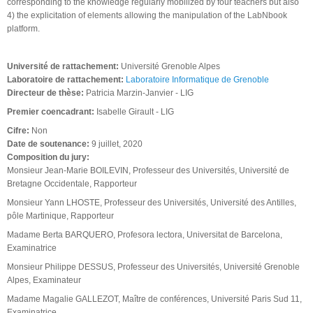
corresponding to the knowledge regularly mobilized by four teachers but also
4) the explicitation of elements allowing the manipulation of the LabNbook
platform.
Université de rattachement:
Université Grenoble Alpes
Laboratoire de rattachement:
Laboratoire Informatique de Grenoble
Directeur de thèse:
Patricia Marzin-Janvier - LIG
Premier coencadrant:
Isabelle Girault - LIG
Cifre:
Non
Date de soutenance:
9 juillet, 2020
Composition du jury:
Monsieur Jean-Marie BOILEVIN, Professeur des Universités, Université de
Bretagne Occidentale, Rapporteur
Monsieur Yann LHOSTE, Professeur des Universités, Université des Antilles,
pôle Martinique, Rapporteur
Madame Berta BARQUERO, Profesora lectora, Universitat de Barcelona,
Examinatrice
Monsieur Philippe DESSUS, Professeur des Universités, Université Grenoble
Alpes, Examinateur
Madame Magalie GALLEZOT, Maître de conférences, Université Paris Sud 11,
Examinatrice