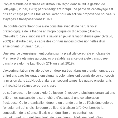
L’objet d’étude de la thèse est d'établir la façon dont se fait la gestion de
l’étayage (Bruner, 1983) par l’enseignant lorsqu’une partie de cet étayage est
pris en charge par un EIAH et ceci avec pour objectif de proposer de nouveaux
étayages à transposer dans l’EIAH.
Un double cadre théorique a été constitué avec d'une part, le volet
praxéologique de la théorie anthropologique du didactique (Bosch &
Chevallard, 1999) modélisant le savoir en jeu et la façon d'enseigner (Artaud,
2003) et, d'autre part, le cadre des connaissances professionnelles d'un
enseignant (Shulman, 1986).
Une séance d'enseignement portant sur la plasticité cérébrale en classe de
Première S a été mise au point au préalable, séance qui a été transposée
dans la plateforme LabNbook (D’Ham et al, 2019).
L'expérimentation s'est déroulée en deux parties : dans un premier temps, des
entretiens avec les quatre enseignants volontaires ont permis de co-concevoir
la mission dans LabNbook et dans un second temps, les quatre enseignants
ont réalisé la séance avec leur classe.
Le coétayage, notion peu explorée jusque là, recouvre plusieurs organisations
différentes, passant de la surenchère d’étayage à une collaboration
fructueuse. Cette organisation dépend en grande partie de l'épistémologie de
l'enseignant qui choisit le degré de liberté à laisser à l'élève. Lors de la
conception de la séance, il existe un équilibre entre contraintes
institutionnelles et épistémologie de l’enseignant, l'épistémologie étant