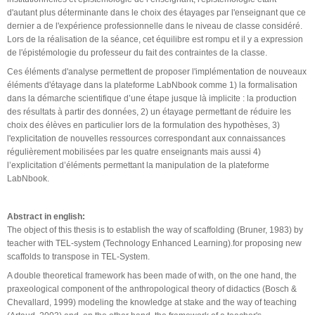
d'autant plus déterminante dans le choix des étayages par l'enseignant que ce
dernier a de l'expérience professionnelle dans le niveau de classe considéré.
Lors de la réalisation de la séance, cet équilibre est rompu et il y a expression
de l'épistémologie du professeur du fait des contraintes de la classe.
Ces éléments d'analyse permettent de proposer l'implémentation de nouveaux
éléments d'étayage dans la plateforme LabNbook comme 1) la formalisation
dans la démarche scientifique d’une étape jusque là implicite : la production
des résultats à partir des données, 2) un étayage permettant de réduire les
choix des élèves en particulier lors de la formulation des hypothèses, 3)
l'explicitation de nouvelles ressources correspondant aux connaissances
régulièrement mobilisées par les quatre enseignants mais aussi 4)
l’explicitation d’éléments permettant la manipulation de la plateforme
LabNbook.
Abstract in english:
The object of this thesis is to establish the way of scaffolding (Bruner, 1983) by
teacher with TEL-system (Technology Enhanced Learning).for proposing new
scaffolds to transpose in TEL-System.
A double theoretical framework has been made of with, on the one hand, the
praxeological component of the anthropological theory of didactics (Bosch &
Chevallard, 1999) modeling the knowledge at stake and the way of teaching