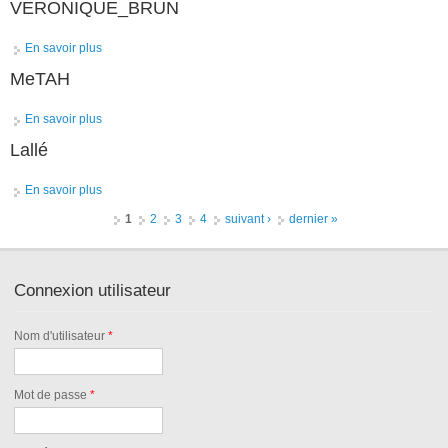
VERONIQUE_BRUN
En savoir plus
à propos de VERONIQUE_BRUN
MeTAH
En savoir plus
à propos de MeTAH
Lallé
En savoir plus
à propos de Lallé
Pages
1
2
3
4
suivant ›
dernier »
Connexion utilisateur
Nom d'utilisateur
*
Mot de passe
*