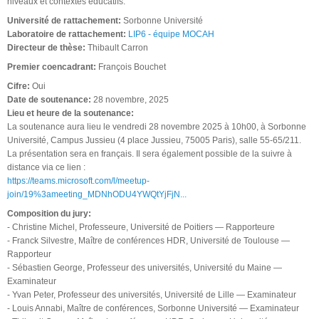
niveaux et contextes éducatifs.
Université de rattachement:
Sorbonne Université
Laboratoire de rattachement:
LIP6 - équipe MOCAH
Directeur de thèse:
Thibault Carron
Premier coencadrant:
François Bouchet
Cifre:
Oui
Date de soutenance:
28 novembre, 2025
Lieu et heure de la soutenance:
La soutenance aura lieu le vendredi 28 novembre 2025 à 10h00, à Sorbonne
Université, Campus Jussieu (4 place Jussieu, 75005 Paris), salle 55-65/211.
La présentation sera en français. Il sera également possible de la suivre à
distance via ce lien :
https://teams.microsoft.com/l/meetup-
join/19%3ameeting_MDNhODU4YWQtYjFjN...
Composition du jury:
- Christine Michel, Professeure, Université de Poitiers — Rapporteure
- Franck Silvestre, Maître de conférences HDR, Université de Toulouse —
Rapporteur
- Sébastien George, Professeur des universités, Université du Maine —
Examinateur
- Yvan Peter, Professeur des universités, Université de Lille — Examinateur
- Louis Annabi, Maître de conférences, Sorbonne Université — Examinateur