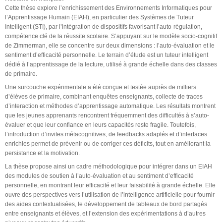
Cette thèse explore l’enrichissement des Environnements Informatiques pour
l’Apprentissage Humain (EIAH), en particulier des Systèmes de Tuteur
Intelligent (STI), par l’intégration de dispositifs favorisant l’auto-régulation,
compétence clé de la réussite scolaire. S’appuyant sur le modèle socio-cognitif
de Zimmerman, elle se concentre sur deux dimensions : l’auto-évaluation et le
sentiment d’efficacité personnelle. Le terrain d’étude est un tuteur intelligent
dédié à l’apprentissage de la lecture, utilisé à grande échelle dans des classes
de primaire.
Une surcouche expérimentale a été conçue et testée auprès de milliers
d’élèves de primaire, combinant enquêtes enseignants, collecte de traces
d’interaction et méthodes d’apprentissage automatique. Les résultats montrent
que les jeunes apprenants rencontrent fréquemment des difficultés à s’auto-
évaluer et que leur confiance en leurs capacités reste fragile. Toutefois,
l’introduction d’invites métacognitives, de feedbacks adaptés et d’interfaces
enrichies permet de prévenir ou de corriger ces déficits, tout en améliorant la
persistance et la motivation.
La thèse propose ainsi un cadre méthodologique pour intégrer dans un EIAH
des modules de soutien à l’auto-évaluation et au sentiment d’efficacité
personnelle, en montrant leur efficacité et leur faisabilité à grande échelle. Elle
ouvre des perspectives vers l’utilisation de l’intelligence artificielle pour fournir
des aides contextualisées, le développement de tableaux de bord partagés
entre enseignants et élèves, et l’extension des expérimentations à d’autres