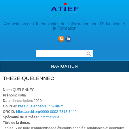
Aller au contenu principal
Association des Technologies de l’Information pour l’Education et
la Formation
Formulaire de recherche
NAVIGATION
THESE-QUELENNEC
Nom:
QUELENNEC
Prénom:
Katia
Date d'inscription:
2020
Courriel:
katia.quelennec@univ-lille.fr
ORCID:
https://orcid.org/0000-0002-7318-7449
Spécialité de la thèse:
informatique
Titre de la thèse:
Tableaux de bord d’apprentissage étudiants adaptés, adaptables et adaptatifs