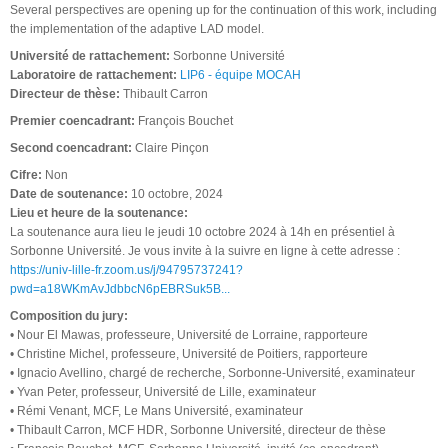
Several perspectives are opening up for the continuation of this work, including
the implementation of the adaptive LAD model.
Université de rattachement:
Sorbonne Université
Laboratoire de rattachement:
LIP6 - équipe MOCAH
Directeur de thèse:
Thibault Carron
Premier coencadrant:
François Bouchet
Second coencadrant:
Claire Pinçon
Cifre:
Non
Date de soutenance:
10 octobre, 2024
Lieu et heure de la soutenance:
La soutenance aura lieu le jeudi 10 octobre 2024 à 14h en présentiel à
Sorbonne Université. Je vous invite à la suivre en ligne à cette adresse :
https://univ-lille-fr.zoom.us/j/94795737241?
pwd=a18WKmAvJdbbcN6pEBRSuk5B...
Composition du jury:
• Nour El Mawas, professeure, Université de Lorraine, rapporteure
• Christine Michel, professeure, Université de Poitiers, rapporteure
• Ignacio Avellino, chargé de recherche, Sorbonne-Université, examinateur
• Yvan Peter, professeur, Université de Lille, examinateur
• Rémi Venant, MCF, Le Mans Université, examinateur
• Thibault Carron, MCF HDR, Sorbonne Université, directeur de thèse