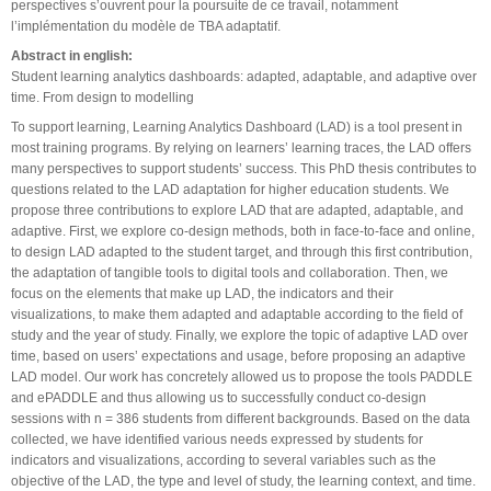
perspectives s’ouvrent pour la poursuite de ce travail, notamment
l’implémentation du modèle de TBA adaptatif.
Abstract in english:
Student learning analytics dashboards: adapted, adaptable, and adaptive over
time. From design to modelling
To support learning, Learning Analytics Dashboard (LAD) is a tool present in
most training programs. By relying on learners’ learning traces, the LAD offers
many perspectives to support students’ success. This PhD thesis contributes to
questions related to the LAD adaptation for higher education students. We
propose three contributions to explore LAD that are adapted, adaptable, and
adaptive. First, we explore co-design methods, both in face-to-face and online,
to design LAD adapted to the student target, and through this first contribution,
the adaptation of tangible tools to digital tools and collaboration. Then, we
focus on the elements that make up LAD, the indicators and their
visualizations, to make them adapted and adaptable according to the field of
study and the year of study. Finally, we explore the topic of adaptive LAD over
time, based on users’ expectations and usage, before proposing an adaptive
LAD model. Our work has concretely allowed us to propose the tools PADDLE
and ePADDLE and thus allowing us to successfully conduct co-design
sessions with n = 386 students from different backgrounds. Based on the data
collected, we have identified various needs expressed by students for
indicators and visualizations, according to several variables such as the
objective of the LAD, the type and level of study, the learning context, and time.